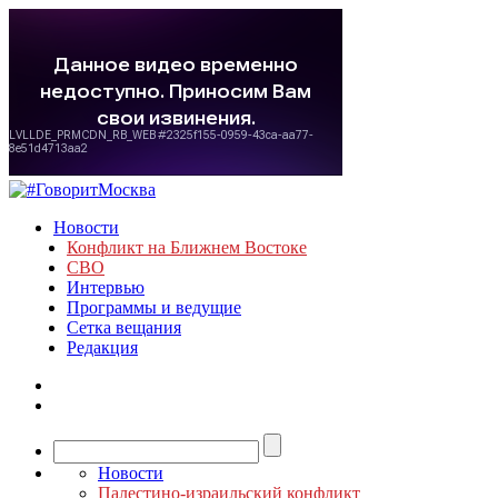
Новости
Конфликт на Ближнем Востоке
СВО
Интервью
Программы и ведущие
Сетка вещания
Редакция
Новости
Палестино-израильский конфликт