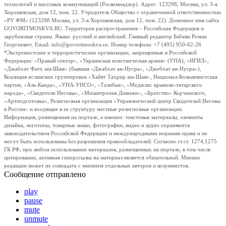
технологий и массовых коммуникаций (Роскомнадзор). Адрес: 123298, Москва, ул. 3-я
Хорошевская, дом 12, пом. 22. Учредитель Общество с ограниченной ответственностью
«РУ ФМ» (123298 Москва, ул. 3-я Хорошевская, дом 12, пом. 22). Доменное имя сайта
GOVORITMOSKVA.RU. Территория распространения – Российская Федерация и
зарубежные страны. Языки: русский и английский. Главный редактор Бабаян Роман
Георгиевич. Email: info@govoritmoskva.ru. Номер телефона: +7 (495) 950-62-26
*Экстремистские и террористические организации, запрещенные в Российской
Федерации: «Правый сектор», «Украинская повстанческая армия» (УПА), «ИГИЛ»,
«Джабхат Фатх аш-Шам» (бывшая «Джабхат ан-Нусра», «Джебхат ан-Нусра»),
Коалиция исламских группировок «Хайят Тахрир аш-Шам», Национал-Большевистская
партия, «Аль-Каида», «УНА-УНСО», «Талибан», «Меджлис крымско-татарского
народа», «Свидетели Иеговы», «Мизантропик Дивижн», «Братство» Корчинского,
«Артподготовка», Религиозная организация «Управленческий центр Свидетелей Иеговы
в России» и входящие в ее структуру местные религиозные организации.
Информация, размещенная на портале, а именно: текстовые материалы, элементы
дизайна, логотипы, товарные знаки, фотографии, видео и аудио охраняются
законодательством Российской Федерации и международными нормами права и не
могут быть использованы без разрешения правообладателей. Согласно ст.ст. 1274,1275
ГК РФ, при любом использовании материалов, размещенных на портале, в том числе
цитировании, активная гиперссылка на материал является обязательной. Мнение
редакции может не совпадать с мнением отдельных авторов и колумнистов.
Сообщение отправлено
play
pause
mute
unmute