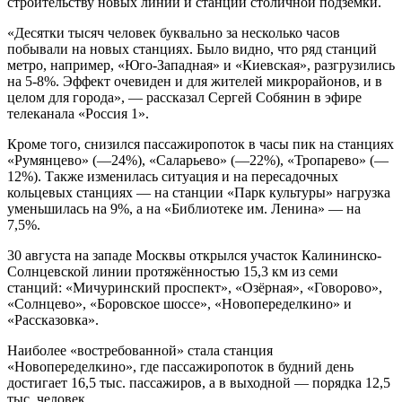
строительству новых линий и станций столичной подземки.
«Десятки тысяч человек буквально за несколько часов
побывали на новых станциях. Было видно, что ряд станций
метро, например, «Юго-Западная» и «Киевская», разгрузились
на 5-8%. Эффект очевиден и для жителей микрорайонов, и в
целом для города», — рассказал Сергей Собянин в эфире
телеканала «Россия 1».
Кроме того, снизился пассажиропоток в часы пик на станциях
«Румянцево» (—24%), «Саларьево» (—22%), «Тропарево» (—
12%). Также изменилась ситуация и на пересадочных
кольцевых станциях — на станции «Парк культуры» нагрузка
уменьшилась на 9%, а на «Библиотеке им. Ленина» — на
7,5%.
30 августа на западе Москвы открылся участок Калининско-
Солнцевской линии протяжённостью 15,3 км из семи
станций: «Мичуринский проспект», «Озёрная», «Говорово»,
«Солнцево», «Боровское шоссе», «Новопеределкино» и
«Рассказовка».
Наиболее «востребованной» стала станция
«Новопеределкино», где пассажиропоток в будний день
достигает 16,5 тыс. пассажиров, а в выходной — порядка 12,5
тыс. человек.