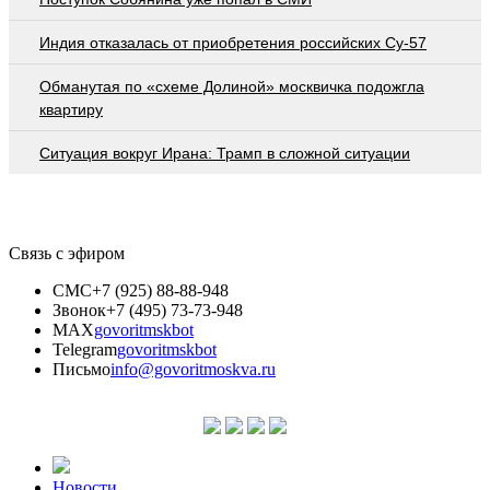
Индия отказалась от приобретения российских Су-57
Обманутая по «схеме Долиной» москвичка подожгла
квартиру
Ситуация вокруг Ирана: Трамп в сложной ситуации
Связь с эфиром
СМС
+7 (925) 88-88-948
Звонок
+7 (495) 73-73-948
MAX
govoritmskbot
Telegram
govoritmskbot
Письмо
info@govoritmoskva.ru
Новости