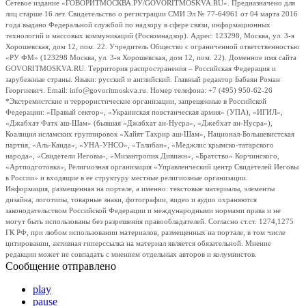
Сетевое издание «ГОВОРИТМОСКВА.РУ/GOVORITMOSKVA.RU». Предназначено для
лиц старше 16 лет. Свидетельство о регистрации СМИ Эл № 77-64961 от 04 марта 2016
года выдано Федеральной службой по надзору в сфере связи, информационных
технологий и массовых коммуникаций (Роскомнадзор). Адрес: 123298, Москва, ул. 3-я
Хорошевская, дом 12, пом. 22. Учредитель Общество с ограниченной ответственностью
«РУ ФМ» (123298 Москва, ул. 3-я Хорошевская, дом 12, пом. 22). Доменное имя сайта
GOVORITMOSKVA.RU. Территория распространения – Российская Федерация и
зарубежные страны. Языки: русский и английский. Главный редактор Бабаян Роман
Георгиевич. Email: info@govoritmoskva.ru. Номер телефона: +7 (495) 950-62-26
*Экстремистские и террористические организации, запрещенные в Российской
Федерации: «Правый сектор», «Украинская повстанческая армия» (УПА), «ИГИЛ»,
«Джабхат Фатх аш-Шам» (бывшая «Джабхат ан-Нусра», «Джебхат ан-Нусра»),
Коалиция исламских группировок «Хайят Тахрир аш-Шам», Национал-Большевистская
партия, «Аль-Каида», «УНА-УНСО», «Талибан», «Меджлис крымско-татарского
народа», «Свидетели Иеговы», «Мизантропик Дивижн», «Братство» Корчинского,
«Артподготовка», Религиозная организация «Управленческий центр Свидетелей Иеговы
в России» и входящие в ее структуру местные религиозные организации.
Информация, размещенная на портале, а именно: текстовые материалы, элементы
дизайна, логотипы, товарные знаки, фотографии, видео и аудио охраняются
законодательством Российской Федерации и международными нормами права и не
могут быть использованы без разрешения правообладателей. Согласно ст.ст. 1274,1275
ГК РФ, при любом использовании материалов, размещенных на портале, в том числе
цитировании, активная гиперссылка на материал является обязательной. Мнение
редакции может не совпадать с мнением отдельных авторов и колумнистов.
Сообщение отправлено
play
pause