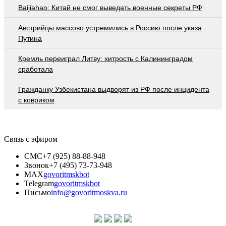
Baijiahao: Китай не смог выведать военные секреты РФ
Австрийцы массово устремились в Россию после указа
Путина
Кремль переиграл Литву: хитрость с Калининградом
сработала
Гражданку Узбекистана выдворят из РФ после инцидента
с ковриком
Связь с эфиром
СМС
+7 (925) 88-88-948
Звонок
+7 (495) 73-73-948
MAX
govoritmskbot
Telegram
govoritmskbot
Письмо
info@govoritmoskva.ru