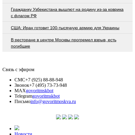
Гражданку Узбекистана вышлют на родину из-за коврика
с флагом РФ
США: Иран готовит 100-тысячную армию для Украины
В ресторане в центре Москвы прогремел взрыв, есть
погибшие
Связь с эфиром
СМС
+7 (925) 88-88-948
Звонок
+7 (495) 73-73-948
MAX
govoritmskbot
Telegram
govoritmskbot
Письмо
info@govoritmoskva.ru
Новости