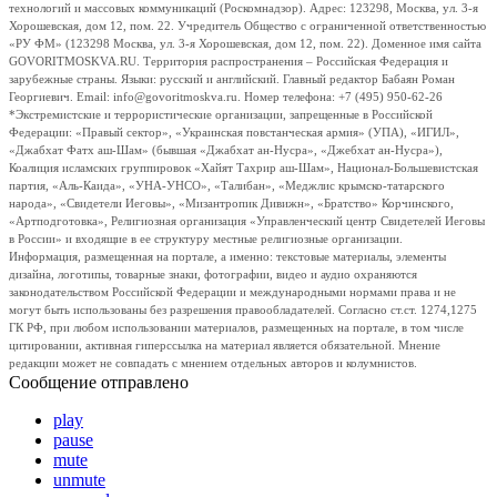
технологий и массовых коммуникаций (Роскомнадзор). Адрес: 123298, Москва, ул. 3-я
Хорошевская, дом 12, пом. 22. Учредитель Общество с ограниченной ответственностью
«РУ ФМ» (123298 Москва, ул. 3-я Хорошевская, дом 12, пом. 22). Доменное имя сайта
GOVORITMOSKVA.RU. Территория распространения – Российская Федерация и
зарубежные страны. Языки: русский и английский. Главный редактор Бабаян Роман
Георгиевич. Email: info@govoritmoskva.ru. Номер телефона: +7 (495) 950-62-26
*Экстремистские и террористические организации, запрещенные в Российской
Федерации: «Правый сектор», «Украинская повстанческая армия» (УПА), «ИГИЛ»,
«Джабхат Фатх аш-Шам» (бывшая «Джабхат ан-Нусра», «Джебхат ан-Нусра»),
Коалиция исламских группировок «Хайят Тахрир аш-Шам», Национал-Большевистская
партия, «Аль-Каида», «УНА-УНСО», «Талибан», «Меджлис крымско-татарского
народа», «Свидетели Иеговы», «Мизантропик Дивижн», «Братство» Корчинского,
«Артподготовка», Религиозная организация «Управленческий центр Свидетелей Иеговы
в России» и входящие в ее структуру местные религиозные организации.
Информация, размещенная на портале, а именно: текстовые материалы, элементы
дизайна, логотипы, товарные знаки, фотографии, видео и аудио охраняются
законодательством Российской Федерации и международными нормами права и не
могут быть использованы без разрешения правообладателей. Согласно ст.ст. 1274,1275
ГК РФ, при любом использовании материалов, размещенных на портале, в том числе
цитировании, активная гиперссылка на материал является обязательной. Мнение
редакции может не совпадать с мнением отдельных авторов и колумнистов.
Сообщение отправлено
play
pause
mute
unmute