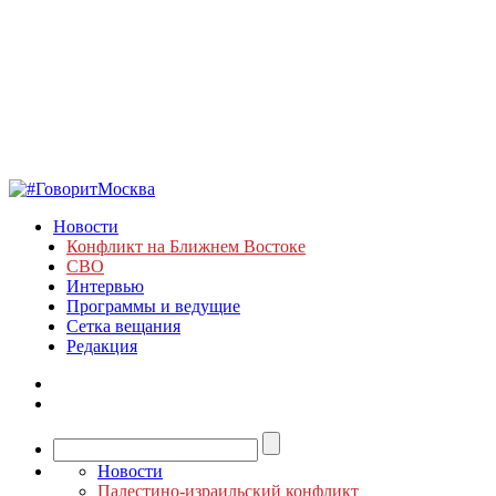
Новости
Конфликт на Ближнем Востоке
СВО
Интервью
Программы и ведущие
Сетка вещания
Редакция
Новости
Палестино-израильский конфликт