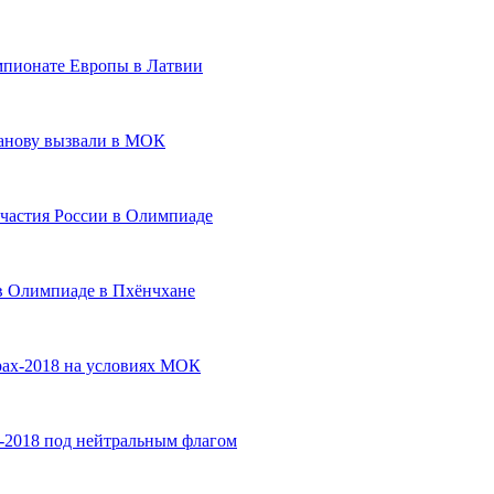
емпионате Европы в Латвии
анову вызвали в МОК
участия России в Олимпиаде
 в Олимпиаде в Пхёнчхане
рах-2018 на условиях МОК
-2018 под нейтральным флагом