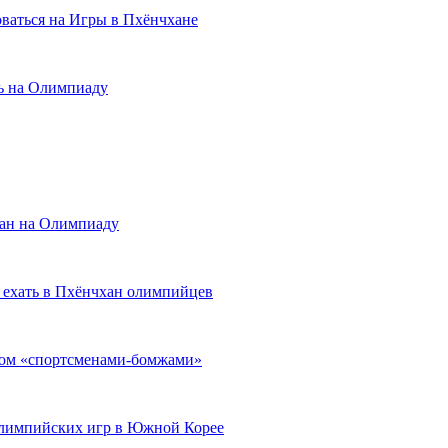
ваться на Игры в Пхёнчхане
ь на Олимпиаду
хан на Олимпиаду
 ехать в Пхёнчхан олимпийцев
гом «спортсменами-бомжами»
Олимпийских игр в Южной Корее