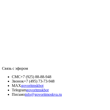
Связь с эфиром
СМС
+7 (925) 88-88-948
Звонок
+7 (495) 73-73-948
MAX
govoritmskbot
Telegram
govoritmskbot
Письмо
info@govoritmoskva.ru