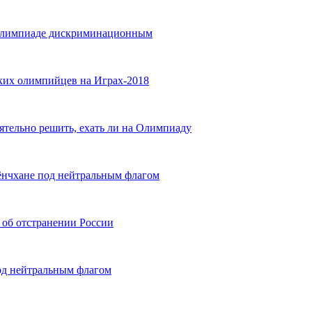
 Олимпиаде дискриминационным
ких олимпийцев на Играх-2018
тельно решить, ехать ли на Олимпиаду
ёнчхане под нейтральным флагом
об отстранении России
под нейтральным флагом