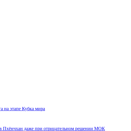
а на этапе Кубка мира
 в Пхёнчхан даже при отрицательном решении МОК