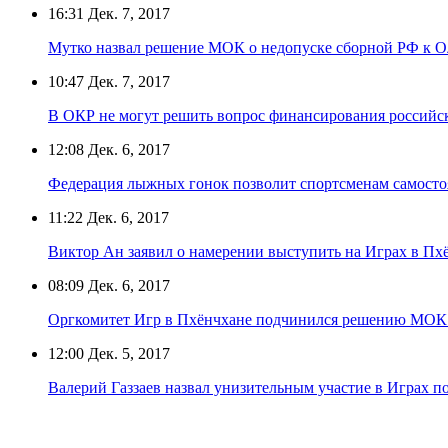
16:31
Дек. 7, 2017
Мутко назвал решение МОК о недопуске сборной РФ к
10:47
Дек. 7, 2017
В ОКР не могут решить вопрос финансирования российс
12:08
Дек. 6, 2017
Федерация лыжных гонок позволит спортсменам самостоя
11:22
Дек. 6, 2017
Виктор Ан заявил о намерении выступить на Играх в Пх
08:09
Дек. 6, 2017
Оргкомитет Игр в Пхёнчхане подчинился решению МОК 
12:00
Дек. 5, 2017
Валерий Газзаев назвал унизительным участие в Играх 