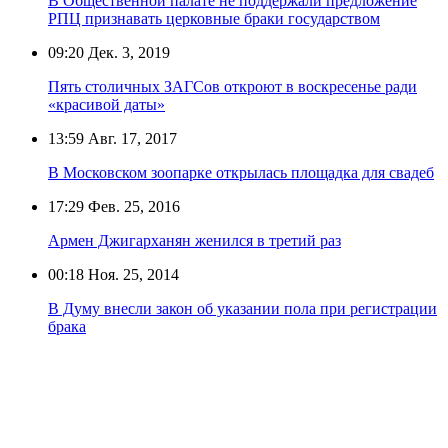
В Общественной палате не поддержали предложение
РПЦ признавать церковные браки государством
09:20
Дек. 3, 2019
Пять столичных ЗАГСов откроют в воскресенье ради
«красивой даты»
13:59
Авг. 17, 2017
В Московском зоопарке открылась площадка для свадеб
17:29
Фев. 25, 2016
Армен Джигарханян женился в третий раз
00:18
Ноя. 25, 2014
В Думу внесли закон об указании пола при регистрации
брака