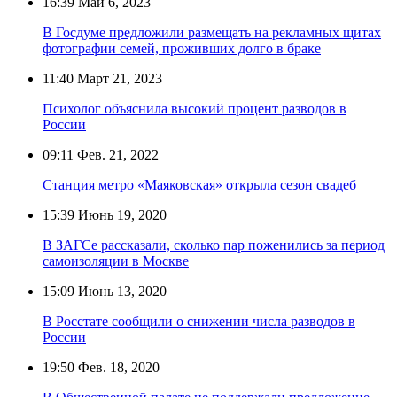
16:39
Май 6, 2023
В Госдуме предложили размещать на рекламных щитах
фотографии семей, проживших долго в браке
11:40
Март 21, 2023
Психолог объяснила высокий процент разводов в
России
09:11
Фев. 21, 2022
Станция метро «Маяковская» открыла сезон свадеб
15:39
Июнь 19, 2020
В ЗАГСе рассказали, сколько пар поженились за период
самоизоляции в Москве
15:09
Июнь 13, 2020
В Росстате сообщили о снижении числа разводов в
России
19:50
Фев. 18, 2020