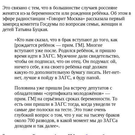
Это связано с тем, что в большинстве случаев россияне
женятся из-за беременности или рождения ребёнка. Об этом в
эфире радиостанции «Говорит Москва» рассказала первый
зампред комитета Госдумы по вопросам семьи, женщин и
детей Татьяна Буцкая.
«Кто нам сказал, что в брак вступают до того, как
[рождается ребёнок — прим. ГМ]. Многие
вступают уже после. Родился ребёнок, и пришло
время идти в ЗАГС. Мужчине дали свидетельство,
чтобы он подписал, что он отец. Он подумал: ой,
ничего себе, я на своего ребёнка ещё должен
какую-то дополнительную бумагу писать. Нет-нет-
нет, лучше я пойду в ЗАГС, я буду папой.
Половина уже пришли [на встречу депутатов с
обладателями «сертификата молодожёнов» —
прим. ГМ] на серьёзных сроках беременности. То
есть они пришли в ЗАГС тогда, когда увидели те
самые две полоски на тесте. Это тоже очень
глубокий вопрос о том, что у нас на тысячу браков
около 700 разводов, в какой момент мы до ЗАГСа
доходим и так далее».