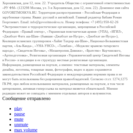
Хорошевская, дом 12, пом. 22. Учредитель Общество с ограниченной ответственностью
«РУ ФМ» (123298 Москва, ул. 3-я Хорошевская, дом 12, пом. 22). Доменное имя сайта
GOVORITMOSKVA.RU. Территория распространения – Российская Федерация и
зарубежные страны. Языки: русский и английский. Главный редактор Бабаян Роман
Георгиевич. Email: info@govoritmoskva.ru. Номер телефона: +7 (495) 950-62-26
*Экстремистские и террористические организации, запрещенные в Российской
Федерации: «Правый сектор», «Украинская повстанческая армия» (УПА), «ИГИЛ»,
«Джабхат Фатх аш-Шам» (бывшая «Джабхат ан-Нусра», «Джебхат ан-Нусра»),
Коалиция исламских группировок «Хайят Тахрир аш-Шам», Национал-Большевистская
партия, «Аль-Каида», «УНА-УНСО», «Талибан», «Меджлис крымско-татарского
народа», «Свидетели Иеговы», «Мизантропик Дивижн», «Братство» Корчинского,
«Артподготовка», Религиозная организация «Управленческий центр Свидетелей Иеговы
в России» и входящие в ее структуру местные религиозные организации.
Информация, размещенная на портале, а именно: текстовые материалы, элементы
дизайна, логотипы, товарные знаки, фотографии, видео и аудио охраняются
законодательством Российской Федерации и международными нормами права и не
могут быть использованы без разрешения правообладателей. Согласно ст.ст. 1274,1275
ГК РФ, при любом использовании материалов, размещенных на портале, в том числе
цитировании, активная гиперссылка на материал является обязательной. Мнение
редакции может не совпадать с мнением отдельных авторов и колумнистов.
Сообщение отправлено
play
pause
mute
unmute
max volume