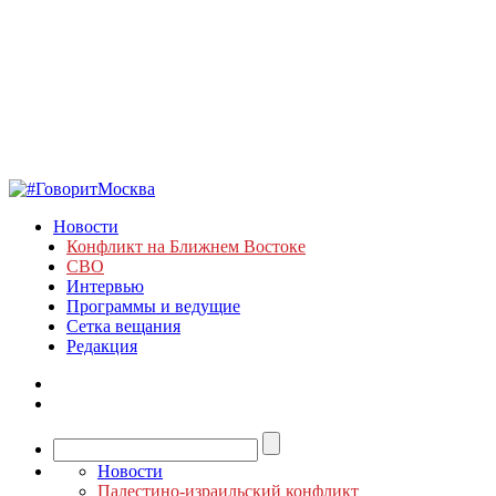
Новости
Конфликт на Ближнем Востоке
СВО
Интервью
Программы и ведущие
Сетка вещания
Редакция
Новости
Палестино-израильский конфликт