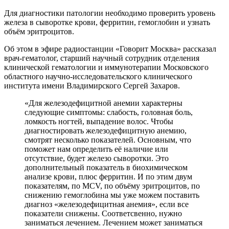
Для диагностики патологии необходимо проверить уровень
железа в сыворотке крови, ферритин, гемоглобин и узнать
объём эритроцитов.
Об этом в эфире радиостанции «Говорит Москва» рассказал
врач-гематолог, старший научный сотрудник отделения
клинической гематологии и иммунотерапии Московского
областного научно-исследовательского клинического
института имени Владимирского Сергей Захаров.
«Для железодефицитной анемии характерны
следующие симптомы: слабость, головная боль,
ломкость ногтей, выпадение волос. Чтобы
диагностировать железодефицитную анемию,
смотрят несколько показателей. Основным, что
поможет нам определить её наличие или
отсутствие, будет железо сыворотки. Это
дополнительный показатель в биохимическом
анализе крови, плюс ферритин. И по этим двум
показателям, по MCV, по объёму эритроцитов, по
снижению гемоглобина мы уже можем поставить
диагноз «железодефицитная анемия», если все
показатели снижены. Соответсвенно, нужно
заниматься лечением. Лечением может заниматься