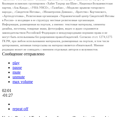
Коалиция исламских группировок «Хайят Тахрир аш-Шам», Национал-Большевистская
партия, «Аль-Каида», «УНА-УНСО», «Талибан», «Меджлис крымско-татарского
народа», «Свидетели Иеговы», «Мизантропик Дивижн», «Братство» Корчинского,
«Артподготовка», Религиозная организация «Управленческий центр Свидетелей Иеговы
в России» и входящие в ее структуру местные религиозные организации.
Информация, размещенная на портале, а именно: текстовые материалы, элементы
дизайна, логотипы, товарные знаки, фотографии, видео и аудио охраняются
законодательством Российской Федерации и международными нормами права и не
могут быть использованы без разрешения правообладателей. Согласно ст.ст. 1274,1275
ГК РФ, при любом использовании материалов, размещенных на портале, в том числе
цитировании, активная гиперссылка на материал является обязательной. Мнение
редакции может не совпадать с мнением отдельных авторов и колумнистов.
Сообщение отправлено
play
pause
mute
unmute
max volume
02:01
-01:27
repeat off