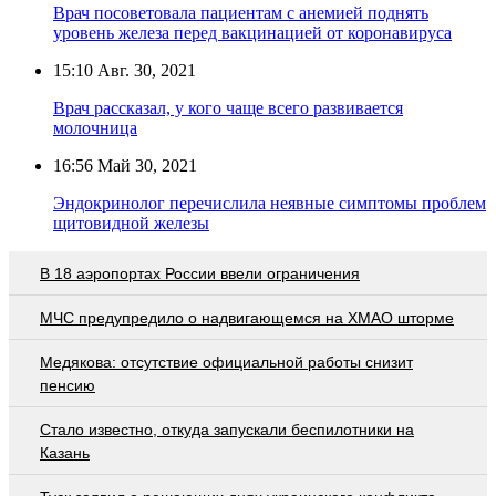
Врач посоветовала пациентам с анемией поднять
уровень железа перед вакцинацией от коронавируса
15:10
Авг. 30, 2021
Врач рассказал, у кого чаще всего развивается
молочница
16:56
Май 30, 2021
Эндокринолог перечислила неявные симптомы проблем
щитовидной железы
В 18 аэропортах России ввели ограничения
МЧС предупредило о надвигающемся на ХМАО шторме
Медякова: отсутствие официальной работы снизит
пенсию
Стало известно, откуда запускали беспилотники на
Казань