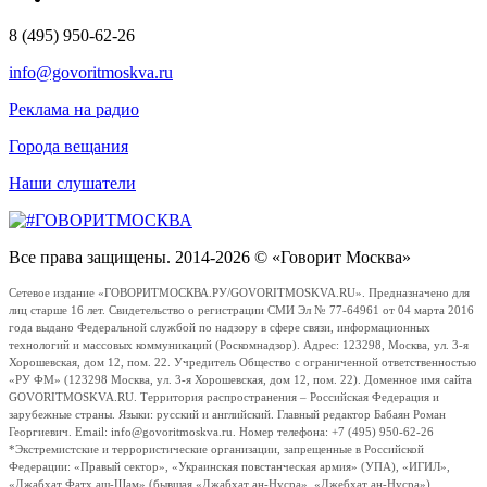
8 (495) 950-62-26
info@govoritmoskva.ru
Реклама на радио
Города вещания
Наши слушатели
Все права защищены. 2014-2026 © «Говорит Москва»
Сетевое издание «ГОВОРИТМОСКВА.РУ/GOVORITMOSKVA.RU». Предназначено для
лиц старше 16 лет. Свидетельство о регистрации СМИ Эл № 77-64961 от 04 марта 2016
года выдано Федеральной службой по надзору в сфере связи, информационных
технологий и массовых коммуникаций (Роскомнадзор). Адрес: 123298, Москва, ул. 3-я
Хорошевская, дом 12, пом. 22. Учредитель Общество с ограниченной ответственностью
«РУ ФМ» (123298 Москва, ул. 3-я Хорошевская, дом 12, пом. 22). Доменное имя сайта
GOVORITMOSKVA.RU. Территория распространения – Российская Федерация и
зарубежные страны. Языки: русский и английский. Главный редактор Бабаян Роман
Георгиевич. Email: info@govoritmoskva.ru. Номер телефона: +7 (495) 950-62-26
*Экстремистские и террористические организации, запрещенные в Российской
Федерации: «Правый сектор», «Украинская повстанческая армия» (УПА), «ИГИЛ»,
«Джабхат Фатх аш-Шам» (бывшая «Джабхат ан-Нусра», «Джебхат ан-Нусра»),