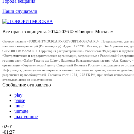
Города вещания
Наши слушатели
Все права защищены. 2014-2026 © «Говорит Москва»
Сетевое издание «ГОВОРИТМОСКВА.РУ/GOVORITMOSKVA.RU». Предназначено для лиц стар
массовых коммуникаций (Роскомнадзор). Адрес: 123298, Москва, ул. 3-я Хорошевская, д
GOVORITMOSKVA.RU. Территория распространения – Российская Федерация и зарубежные с
*Экстремистские и террористические организации, запрещенные в Российской Федераци
группировок «Хайят Тахрир аш-Шам», Национал-Большевистская партия, «Аль-Каида», 
организация «Управленческий центр Свидетелей Иеговы в России» и входящие в ее струк
Информация, размещенная на портале, а именно: текстовые материалы, элементы дизайна
разрешения правообладателей. Согласно ст.ст. 1274,1275 ГК РФ, при любом использовани
отдельных авторов и колумнистов.
Сообщение отправлено
play
pause
mute
unmute
max volume
02:01
-01:27