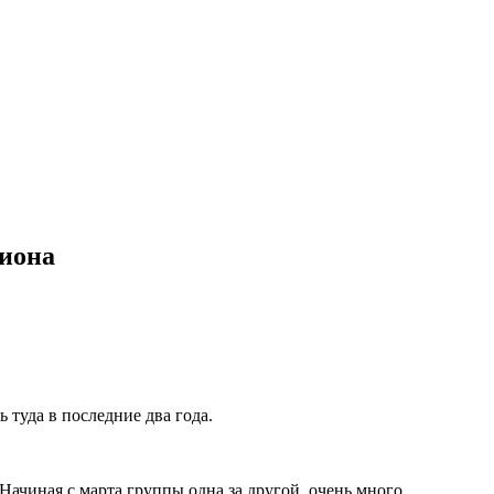
гиона
туда в последние два года.
Начиная с марта группы одна за другой, очень много