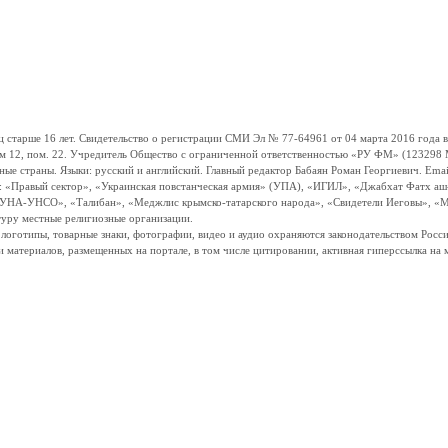
ше 16 лет. Свидетельство о регистрации СМИ Эл № 77-64961 от 04 марта 2016 года вы
ом 12, пом. 22. Учредитель Общество с ограниченной ответственностью «РУ ФМ» (123298 Мо
траны. Языки: русский и английский. Главный редактор Бабаян Роман Георгиевич. Email:
и: «Правый сектор», «Украинская повстанческая армия» (УПА), «ИГИЛ», «Джабхат Фатх а
«УНА-УНСО», «Талибан», «Меджлис крымско-татарского народа», «Свидетели Иеговы», «М
туру местные религиозные организации.
, логотипы, товарные знаки, фотографии, видео и аудио охраняются законодательством Ро
и материалов, размещенных на портале, в том числе цитировании, активная гиперссылка на 