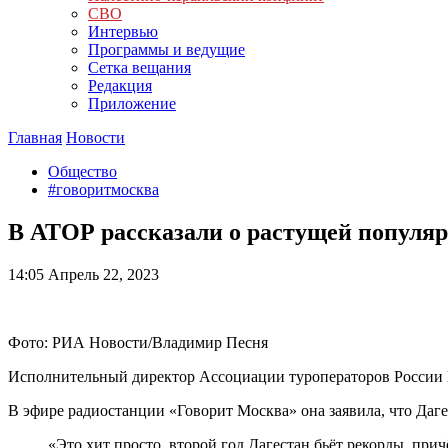
СВО
Интервью
Программы и ведущие
Сетка вещания
Редакция
Приложение
Главная
Новости
Общество
#говоритмосква
В АТОР рассказали о растущей популяр
14:05
Апрель 22, 2023
Фото: РИА Новости/Владимир Песня
Исполнительный директор Ассоциации туроператоров России Ма
В эфире радиостанции «Говорит Москва» она заявила, что Даг
«Это хит просто, второй год Дагестан бьёт рекорды, при