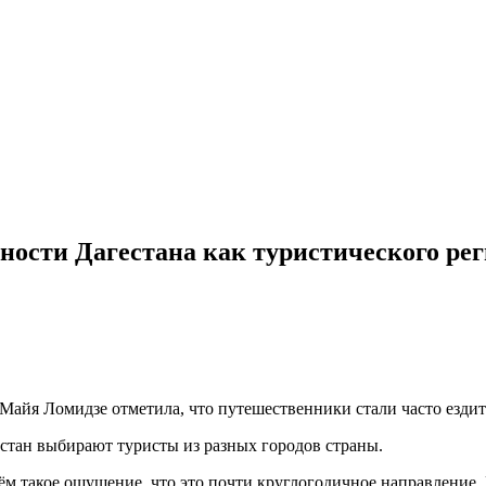
ности Дагестана как туристического ре
йя Ломидзе отметила, что путешественники стали часто ездить 
естан выбирают туристы из разных городов страны.
чём такое ощущение, что это почти круглогодичное направление. 