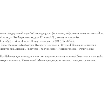
дано Федеральной службой по надзору в сфере связи, информационных технологий и
сква, ул. 3-я Хорошевская, дом 12, пом. 22). Доменное имя сайта
 info@govoritmoskva.ru. Номер телефона: +7 (495) 950-62-26
ш-Шам» (бывшая «Джабхат ан-Нусра», «Джебхат ан-Нусра»), Коалиция исламских
изантропик Дивижн», «Братство» Корчинского, «Артподготовка», Религиозная
ссийской Федерации и международными нормами права и не могут быть использованы без
материал является обязательной. Мнение редакции может не совпадать с мнением