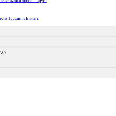
фоне вспышки коронавируса
есто Турции и Египта
дар