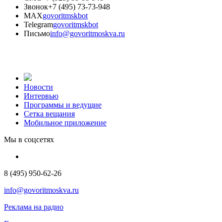
Звонок
+7 (495) 73-73-948
MAX
govoritmskbot
Telegram
govoritmskbot
Письмо
info@govoritmoskva.ru
Новости
Интервью
Программы и ведущие
Сетка вещания
Мобильное приложение
Мы в соцсетях
8 (495) 950-62-26
info@govoritmoskva.ru
Реклама на радио