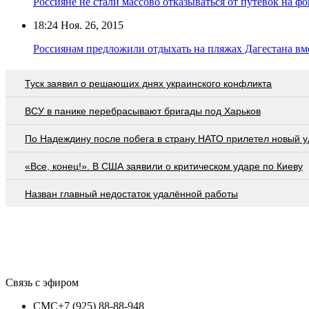
Россияне не стали массово отказываться от путёвок на 
18:24
Ноя. 26, 2015
Россиянам предложили отдыхать на пляжах Дагестана вм
Туск заявил о решающих днях украинского конфликта
ВСУ в панике перебрасывают бригады под Харьков
По Надеждину после побега в страну НАТО прилетел новый у
«Все, конец!». В США заявили о критическом ударе по Киеву
Назван главный недостаток удалённой работы
Связь с эфиром
СМС
+7 (925) 88-88-948