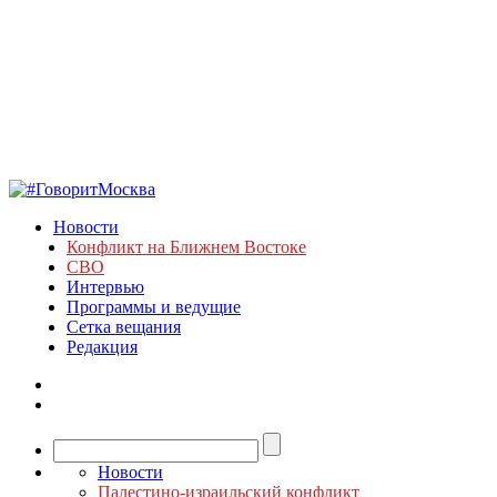
Новости
Конфликт на Ближнем Востоке
СВО
Интервью
Программы и ведущие
Сетка вещания
Редакция
Новости
Палестино-израильский конфликт