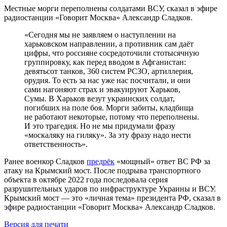
Местные морги переполнены солдатами ВСУ, сказал в эфире
радиостанции «Говорит Москва» Александр Сладков.
«Сегодня мы не заявляем о наступлении на
харьковском направлении, а противник сам даёт
цифры, что россияне сосредоточили стотысячную
группировку, как перед вводом в Афганистан:
девятьсот танков, 360 систем РСЗО, артиллерия,
орудия. То есть за нас уже нас посчитали, и они
сами нагоняют страх и эвакуируют Харьков,
Сумы. В Харьков везут украинских солдат,
погибших на поле боя. Морги забиты, кладбища
не работают некоторые, потому что переполнены.
И это трагедия. Но не мы придумали фразу
«москаляку на гиляку». За эту фразу надо нести
ответственность».
Ранее военкор Сладков
предрёк
«мощный» ответ ВС РФ за
атаку на Крымский мост. После подрыва транспортного
объекта в октябре 2022 года последовала серия
разрушительных ударов по инфраструктуре Украины и ВСУ.
Крымский мост — это «личная тема» президента РФ, сказал в
эфире радиостанции «Говорит Москва» Александр Сладков.
Версия для печати