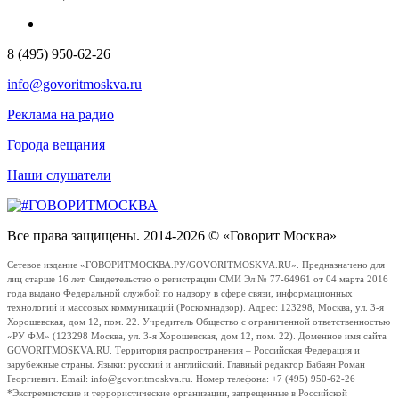
8 (495) 950-62-26
info@govoritmoskva.ru
Реклама на радио
Города вещания
Наши слушатели
Все права защищены. 2014-2026 © «Говорит Москва»
Сетевое издание «ГОВОРИТМОСКВА.РУ/GOVORITMOSKVA.RU». Предназначено для
лиц старше 16 лет. Свидетельство о регистрации СМИ Эл № 77-64961 от 04 марта 2016
года выдано Федеральной службой по надзору в сфере связи, информационных
технологий и массовых коммуникаций (Роскомнадзор). Адрес: 123298, Москва, ул. 3-я
Хорошевская, дом 12, пом. 22. Учредитель Общество с ограниченной ответственностью
«РУ ФМ» (123298 Москва, ул. 3-я Хорошевская, дом 12, пом. 22). Доменное имя сайта
GOVORITMOSKVA.RU. Территория распространения – Российская Федерация и
зарубежные страны. Языки: русский и английский. Главный редактор Бабаян Роман
Георгиевич. Email: info@govoritmoskva.ru. Номер телефона: +7 (495) 950-62-26
*Экстремистские и террористические организации, запрещенные в Российской