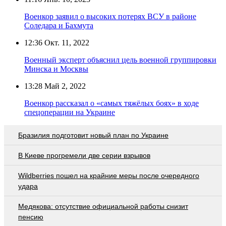
Военкор заявил о высоких потерях ВСУ в районе
Соледара и Бахмута
12:36
Окт. 11, 2022
Военный эксперт объяснил цель военной группировки
Минска и Москвы
13:28
Май 2, 2022
Военкор рассказал о «самых тяжёлых боях» в ходе
спецоперации на Украине
Бразилия подготовит новый план по Украине
В Киеве прогремели две серии взрывов
Wildberries пошел на крайние меры после очередного
удара
Медякова: отсутствие официальной работы снизит
пенсию