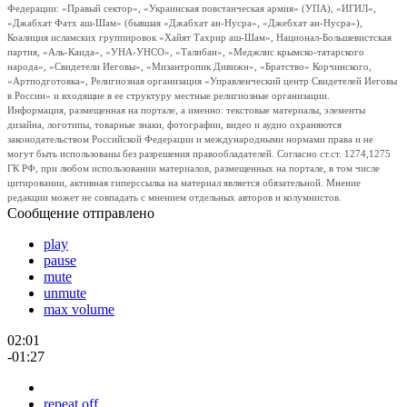
Федерации: «Правый сектор», «Украинская повстанческая армия» (УПА), «ИГИЛ»,
«Джабхат Фатх аш-Шам» (бывшая «Джабхат ан-Нусра», «Джебхат ан-Нусра»),
Коалиция исламских группировок «Хайят Тахрир аш-Шам», Национал-Большевистская
партия, «Аль-Каида», «УНА-УНСО», «Талибан», «Меджлис крымско-татарского
народа», «Свидетели Иеговы», «Мизантропик Дивижн», «Братство» Корчинского,
«Артподготовка», Религиозная организация «Управленческий центр Свидетелей Иеговы
в России» и входящие в ее структуру местные религиозные организации.
Информация, размещенная на портале, а именно: текстовые материалы, элементы
дизайна, логотипы, товарные знаки, фотографии, видео и аудио охраняются
законодательством Российской Федерации и международными нормами права и не
могут быть использованы без разрешения правообладателей. Согласно ст.ст. 1274,1275
ГК РФ, при любом использовании материалов, размещенных на портале, в том числе
цитировании, активная гиперссылка на материал является обязательной. Мнение
редакции может не совпадать с мнением отдельных авторов и колумнистов.
Сообщение отправлено
play
pause
mute
unmute
max volume
02:01
-01:27
repeat off