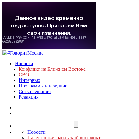
Новости
Конфликт на Ближнем Востоке
СВО
Интервью
Программы и ведущие
Сетка вещания
Редакция
Новости
Палестино-израильский конфликт