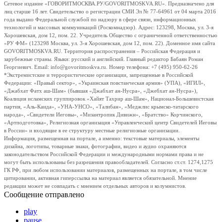
Сетевое издание «ГОВОРИТМОСКВА.РУ/GOVORITMOSKVA.RU». Предназначено для
лиц старше 16 лет. Свидетельство о регистрации СМИ Эл № 77-64961 от 04 марта 2016
года выдано Федеральной службой по надзору в сфере связи, информационных
технологий и массовых коммуникаций (Роскомнадзор). Адрес: 123298, Москва, ул. 3-я
Хорошевская, дом 12, пом. 22. Учредитель Общество с ограниченной ответственностью
«РУ ФМ» (123298 Москва, ул. 3-я Хорошевская, дом 12, пом. 22). Доменное имя сайта
GOVORITMOSKVA.RU. Территория распространения – Российская Федерация и
зарубежные страны. Языки: русский и английский. Главный редактор Бабаян Роман
Георгиевич. Email: info@govoritmoskva.ru. Номер телефона: +7 (495) 950-62-26
*Экстремистские и террористические организации, запрещенные в Российской
Федерации: «Правый сектор», «Украинская повстанческая армия» (УПА), «ИГИЛ»,
«Джабхат Фатх аш-Шам» (бывшая «Джабхат ан-Нусра», «Джебхат ан-Нусра»),
Коалиция исламских группировок «Хайят Тахрир аш-Шам», Национал-Большевистская
партия, «Аль-Каида», «УНА-УНСО», «Талибан», «Меджлис крымско-татарского
народа», «Свидетели Иеговы», «Мизантропик Дивижн», «Братство» Корчинского,
«Артподготовка», Религиозная организация «Управленческий центр Свидетелей Иеговы
в России» и входящие в ее структуру местные религиозные организации.
Информация, размещенная на портале, а именно: текстовые материалы, элементы
дизайна, логотипы, товарные знаки, фотографии, видео и аудио охраняются
законодательством Российской Федерации и международными нормами права и не
могут быть использованы без разрешения правообладателей. Согласно ст.ст. 1274,1275
ГК РФ, при любом использовании материалов, размещенных на портале, в том числе
цитировании, активная гиперссылка на материал является обязательной. Мнение
редакции может не совпадать с мнением отдельных авторов и колумнистов.
Сообщение отправлено
play
pause