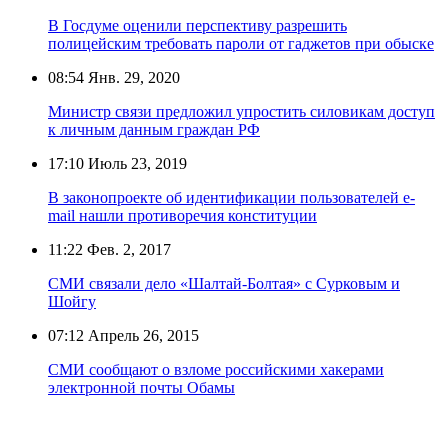
В Госдуме оценили перспективу разрешить
полицейским требовать пароли от гаджетов при обыске
08:54
Янв. 29, 2020
Министр связи предложил упростить силовикам доступ
к личным данным граждан РФ
17:10
Июль 23, 2019
В законопроекте об идентификации пользователей e-
mail нашли противоречия конституции
11:22
Фев. 2, 2017
СМИ связали дело «Шалтай-Болтая» с Сурковым и
Шойгу
07:12
Апрель 26, 2015
СМИ сообщают о взломе российскими хакерами
электронной почты Обамы