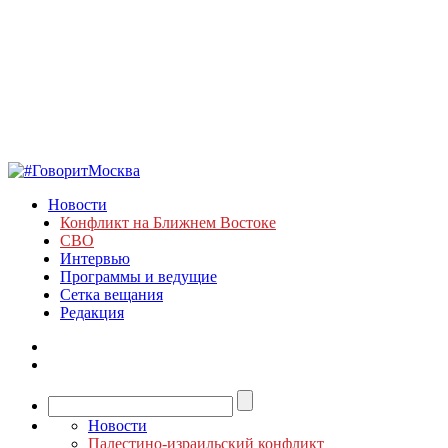
Новости
Конфликт на Ближнем Востоке
СВО
Интервью
Программы и ведущие
Сетка вещания
Редакция
Новости
Палестино-израильский конфликт