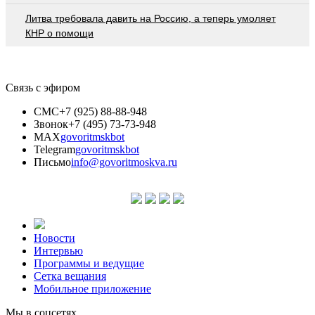
Литва требовала давить на Россию, а теперь умоляет
КНР о помощи
Связь с эфиром
СМС
+7 (925) 88-88-948
Звонок
+7 (495) 73-73-948
MAX
govoritmskbot
Telegram
govoritmskbot
Письмо
info@govoritmoskva.ru
Новости
Интервью
Программы и ведущие
Сетка вещания
Мобильное приложение
Мы в соцсетях