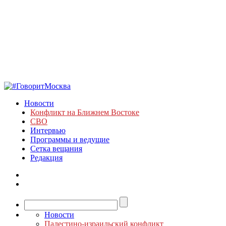
Новости
Конфликт на Ближнем Востоке
СВО
Интервью
Программы и ведущие
Сетка вещания
Редакция
Новости
Палестино-израильский конфликт