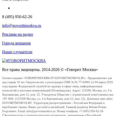
8 (495) 950-62-26
info@govoritmoskva.ru
Реклама на радио
Города вещания
Наши слушатели
Все права защищены. 2014-2026 © «Говорит Москва»
Сетевое издание «ГОВОРИТМОСКВА.РУ/GOVORITMOSKVA.RU». Предназначено для
лиц старше 16 лет. Свидетельство о регистрации СМИ Эл № 77-64961 от 04 марта 2016
года выдано Федеральной службой по надзору в сфере связи, информационных
технологий и массовых коммуникаций (Роскомнадзор). Адрес: 123298, Москва, ул. 3-я
Хорошевская, дом 12, пом. 22. Учредитель Общество с ограниченной ответственностью
«РУ ФМ» (123298 Москва, ул. 3-я Хорошевская, дом 12, пом. 22). Доменное имя сайта
GOVORITMOSKVA.RU. Территория распространения – Российская Федерация и
зарубежные страны. Языки: русский и английский. Главный редактор Бабаян Роман
Георгиевич. Email: info@govoritmoskva.ru. Номер телефона: +7 (495) 950-62-26
*Экстремистские и террористические организации, запрещенные в Российской