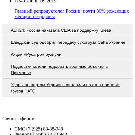
11:40
Июнь 16, 2019
Главный репродуктолог России: почти 80% рожающих
женщин нездоровы
АБН24: Россия наказала США за поддержку Киева
Шведский суд одобрил передачу сухогруза Caffa Украине
Акции «Русагро» рухнули
Подростки хотели подорвать военные объекты в
Приморье
Удары по портам Украины поставили на стоп поставки
грузов НАТО
Связь с эфиром
СМС
+7 (925) 88-88-948
Звонок
+7 (495) 73-73-948