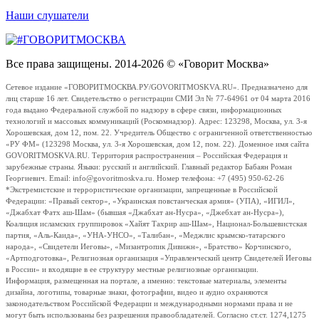
Наши слушатели
Все права защищены. 2014-2026 © «Говорит Москва»
Сетевое издание «ГОВОРИТМОСКВА.РУ/GOVORITMOSKVA.RU». Предназначено для
лиц старше 16 лет. Свидетельство о регистрации СМИ Эл № 77-64961 от 04 марта 2016
года выдано Федеральной службой по надзору в сфере связи, информационных
технологий и массовых коммуникаций (Роскомнадзор). Адрес: 123298, Москва, ул. 3-я
Хорошевская, дом 12, пом. 22. Учредитель Общество с ограниченной ответственностью
«РУ ФМ» (123298 Москва, ул. 3-я Хорошевская, дом 12, пом. 22). Доменное имя сайта
GOVORITMOSKVA.RU. Территория распространения – Российская Федерация и
зарубежные страны. Языки: русский и английский. Главный редактор Бабаян Роман
Георгиевич. Email: info@govoritmoskva.ru. Номер телефона: +7 (495) 950-62-26
*Экстремистские и террористические организации, запрещенные в Российской
Федерации: «Правый сектор», «Украинская повстанческая армия» (УПА), «ИГИЛ»,
«Джабхат Фатх аш-Шам» (бывшая «Джабхат ан-Нусра», «Джебхат ан-Нусра»),
Коалиция исламских группировок «Хайят Тахрир аш-Шам», Национал-Большевистская
партия, «Аль-Каида», «УНА-УНСО», «Талибан», «Меджлис крымско-татарского
народа», «Свидетели Иеговы», «Мизантропик Дивижн», «Братство» Корчинского,
«Артподготовка», Религиозная организация «Управленческий центр Свидетелей Иеговы
в России» и входящие в ее структуру местные религиозные организации.
Информация, размещенная на портале, а именно: текстовые материалы, элементы
дизайна, логотипы, товарные знаки, фотографии, видео и аудио охраняются
законодательством Российской Федерации и международными нормами права и не
могут быть использованы без разрешения правообладателей. Согласно ст.ст. 1274,1275