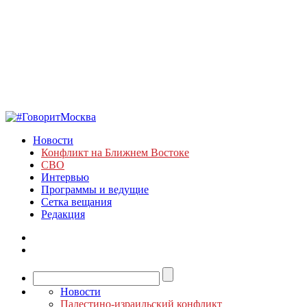
Новости
Конфликт на Ближнем Востоке
СВО
Интервью
Программы и ведущие
Сетка вещания
Редакция
Новости
Палестино-израильский конфликт