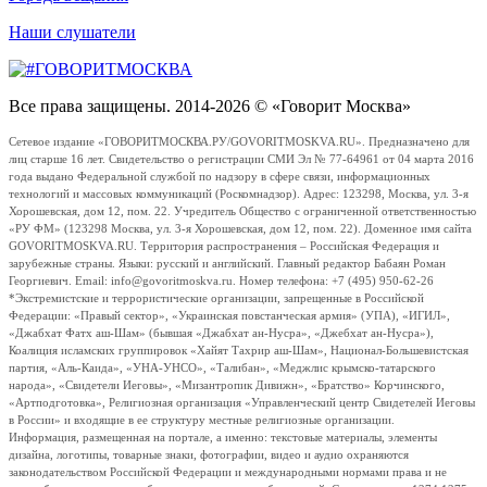
Наши слушатели
Все права защищены. 2014-2026 © «Говорит Москва»
Сетевое издание «ГОВОРИТМОСКВА.РУ/GOVORITMOSKVA.RU». Предназначено для
лиц старше 16 лет. Свидетельство о регистрации СМИ Эл № 77-64961 от 04 марта 2016
года выдано Федеральной службой по надзору в сфере связи, информационных
технологий и массовых коммуникаций (Роскомнадзор). Адрес: 123298, Москва, ул. 3-я
Хорошевская, дом 12, пом. 22. Учредитель Общество с ограниченной ответственностью
«РУ ФМ» (123298 Москва, ул. 3-я Хорошевская, дом 12, пом. 22). Доменное имя сайта
GOVORITMOSKVA.RU. Территория распространения – Российская Федерация и
зарубежные страны. Языки: русский и английский. Главный редактор Бабаян Роман
Георгиевич. Email: info@govoritmoskva.ru. Номер телефона: +7 (495) 950-62-26
*Экстремистские и террористические организации, запрещенные в Российской
Федерации: «Правый сектор», «Украинская повстанческая армия» (УПА), «ИГИЛ»,
«Джабхат Фатх аш-Шам» (бывшая «Джабхат ан-Нусра», «Джебхат ан-Нусра»),
Коалиция исламских группировок «Хайят Тахрир аш-Шам», Национал-Большевистская
партия, «Аль-Каида», «УНА-УНСО», «Талибан», «Меджлис крымско-татарского
народа», «Свидетели Иеговы», «Мизантропик Дивижн», «Братство» Корчинского,
«Артподготовка», Религиозная организация «Управленческий центр Свидетелей Иеговы
в России» и входящие в ее структуру местные религиозные организации.
Информация, размещенная на портале, а именно: текстовые материалы, элементы
дизайна, логотипы, товарные знаки, фотографии, видео и аудио охраняются
законодательством Российской Федерации и международными нормами права и не