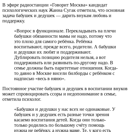
В эфире радиостанции «Говорит Москва» кандидат
психологических наук Жанна Сугак отметила, что основная
задача бабушек и дедушек — дарить внукам любовь и
поддержку.
«Вопрос в функционале. Перекладывать на плечи
бабушки обязанности мамы не надо, потому что
это плохо для самого ребёнка. Ребёнка
воспитывают, прежде всего, родители. А бабушки
и дедушки их любят и поддерживают.
Дублировать позицию родителя нельзя, а вот
поддерживать или развивать по-другому надо. В
семье должны быть паритетные отношения. Когда-
то давно в Москве висели билборды с ребёнком с
надписью «весь в няню».
Постоянное участие бабушек и дедушек в воспитании внуков
может спровоцировать ссоры и недопонимание в семье,
отметила психолог.
«Бабушки и дедушки у нас всех не одинаковые. У
бабушек и у дедушек есть разные точки зрения
касаемо воспитания детей. Когда они только-
только родились по большому счёту помощь
нужна не ребёнку, а нужна маме. Те, у кого есть