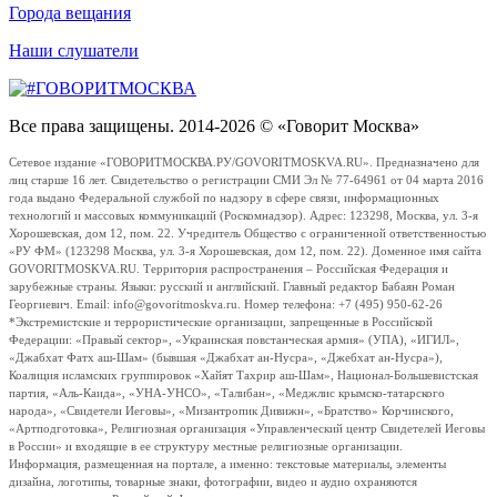
Города вещания
Наши слушатели
Все права защищены. 2014-2026 © «Говорит Москва»
Сетевое издание «ГОВОРИТМОСКВА.РУ/GOVORITMOSKVA.RU». Предназначено для
лиц старше 16 лет. Свидетельство о регистрации СМИ Эл № 77-64961 от 04 марта 2016
года выдано Федеральной службой по надзору в сфере связи, информационных
технологий и массовых коммуникаций (Роскомнадзор). Адрес: 123298, Москва, ул. 3-я
Хорошевская, дом 12, пом. 22. Учредитель Общество с ограниченной ответственностью
«РУ ФМ» (123298 Москва, ул. 3-я Хорошевская, дом 12, пом. 22). Доменное имя сайта
GOVORITMOSKVA.RU. Территория распространения – Российская Федерация и
зарубежные страны. Языки: русский и английский. Главный редактор Бабаян Роман
Георгиевич. Email: info@govoritmoskva.ru. Номер телефона: +7 (495) 950-62-26
*Экстремистские и террористические организации, запрещенные в Российской
Федерации: «Правый сектор», «Украинская повстанческая армия» (УПА), «ИГИЛ»,
«Джабхат Фатх аш-Шам» (бывшая «Джабхат ан-Нусра», «Джебхат ан-Нусра»),
Коалиция исламских группировок «Хайят Тахрир аш-Шам», Национал-Большевистская
партия, «Аль-Каида», «УНА-УНСО», «Талибан», «Меджлис крымско-татарского
народа», «Свидетели Иеговы», «Мизантропик Дивижн», «Братство» Корчинского,
«Артподготовка», Религиозная организация «Управленческий центр Свидетелей Иеговы
в России» и входящие в ее структуру местные религиозные организации.
Информация, размещенная на портале, а именно: текстовые материалы, элементы
дизайна, логотипы, товарные знаки, фотографии, видео и аудио охраняются