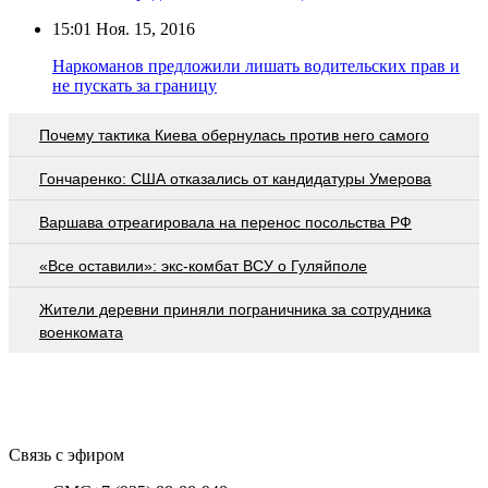
15:01
Ноя. 15, 2016
Наркоманов предложили лишать водительских прав и
не пускать за границу
Почему тактика Киева обернулась против него самого
Гончаренко: США отказались от кандидатуры Умерова
Варшава отреагировала на перенос посольства РФ
«Все оставили»: экс-комбат ВСУ о Гуляйполе
Жители деревни приняли пограничника за сотрудника
военкомата
Связь с эфиром