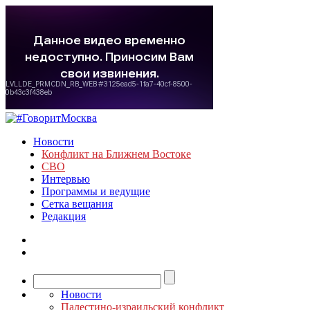
Новости
Конфликт на Ближнем Востоке
СВО
Интервью
Программы и ведущие
Сетка вещания
Редакция
Новости
Палестино-израильский конфликт