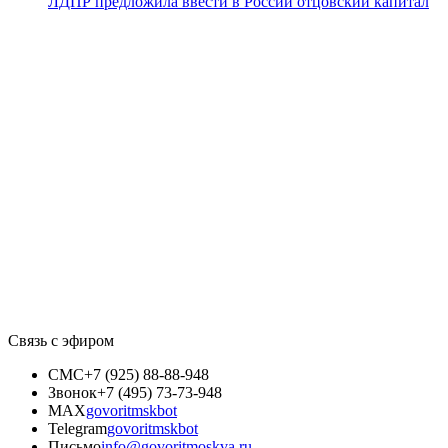
ЛДПР предложила ввести в России отцовский капитал
Связь с эфиром
СМС
+7 (925) 88-88-948
Звонок
+7 (495) 73-73-948
MAX
govoritmskbot
Telegram
govoritmskbot
Письмо
info@govoritmoskva.ru