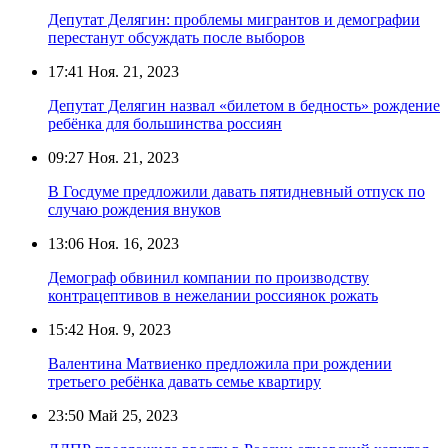
Депутат Делягин: проблемы мигрантов и демографии
перестанут обсуждать после выборов
17:41
Ноя. 21, 2023
Депутат Делягин назвал «билетом в бедность» рождение
ребёнка для большинства россиян
09:27
Ноя. 21, 2023
В Госдуме предложили давать пятидневный отпуск по
случаю рождения внуков
13:06
Ноя. 16, 2023
Демограф обвинил компании по производству
контрацептивов в нежелании россиянок рожать
15:42
Ноя. 9, 2023
Валентина Матвиенко предложила при рождении
третьего ребёнка давать семье квартиру
23:50
Май 25, 2023