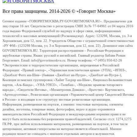
Все права защищены. 2014-2026 © «Говорит Москва»
Сетевое издание «ГОВОРИТМОСКВА.РУ/GOVORITMOSKVA.RU». Предназначено для
лиц старше 16 лет. Свидетельство о регистрации СМИ Эл № 77-64961 от 04 марта 2016
года выдано Федеральной службой по надзору в сфере связи, информационных
технологий и массовых коммуникаций (Роскомнадзор). Адрес: 123298, Москва, ул. 3-я
Хорошевская, дом 12, пом. 22. Учредитель Общество с ограниченной ответственностью
«РУ ФМ» (123298 Москва, ул. 3-я Хорошевская, дом 12, пом. 22). Доменное имя сайта
GOVORITMOSKVA.RU. Территория распространения – Российская Федерация и
зарубежные страны. Языки: русский и английский. Главный редактор Бабаян Роман
Георгиевич. Email: info@govoritmoskva.ru. Номер телефона: +7 (495) 950-62-26
*Экстремистские и террористические организации, запрещенные в Российской
Федерации: «Правый сектор», «Украинская повстанческая армия» (УПА), «ИГИЛ»,
«Джабхат Фатх аш-Шам» (бывшая «Джабхат ан-Нусра», «Джебхат ан-Нусра»),
Коалиция исламских группировок «Хайят Тахрир аш-Шам», Национал-Большевистская
партия, «Аль-Каида», «УНА-УНСО», «Талибан», «Меджлис крымско-татарского
народа», «Свидетели Иеговы», «Мизантропик Дивижн», «Братство» Корчинского,
«Артподготовка», Религиозная организация «Управленческий центр Свидетелей Иеговы
в России» и входящие в ее структуру местные религиозные организации.
Информация, размещенная на портале, а именно: текстовые материалы, элементы
дизайна, логотипы, товарные знаки, фотографии, видео и аудио охраняются
законодательством Российской Федерации и международными нормами права и не
могут быть использованы без разрешения правообладателей. Согласно ст.ст. 1274,1275
ГК РФ, при любом использовании материалов, размещенных на портале, в том числе
цитировании, активная гиперссылка на материал является обязательной. Мнение
редакции может не совпадать с мнением отдельных авторов и колумнистов.