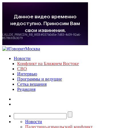
Новости
Конфликт на Ближнем Востоке
СВО
Интервью
Программы и ведущие
Сетка вещания
Редакция
Новости
Палестино-израильский конфликт