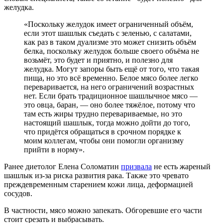
желудка.
«Поскольку желудок имеет ограниченный объём,
если этот шашлык съедать с зеленью, с салатами,
как раз в таком дуализме это может снизить объём
белка, поскольку желудок больше своего объёма не
возьмёт, это будет и приятно, и полезно для
желудка. Могут запоры быть ещё от того, что такая
пища, но это всё временно. Белое мясо более легко
переваривается, на него ограничений возрастных
нет. Если брать традиционное шашлычное мясо —
это овца, баран, — оно более тяжёлое, потому что
там есть жиры трудно перевариваемые, но это
настоящий шашлык, тогда можно дойти до того,
что придётся обращаться в срочном порядке к
моим коллегам, чтобы они помогли организму
прийти в норму».
Ранее диетолог Елена Соломатин
призвала
не есть жареный
шашлык из-за риска развития рака. Также это чревато
преждевременным старением кожи лица, деформацией
сосудов.
В частности, мясо можно запекать. Обгоревшие его части
стоит срезать и выбрасывать.