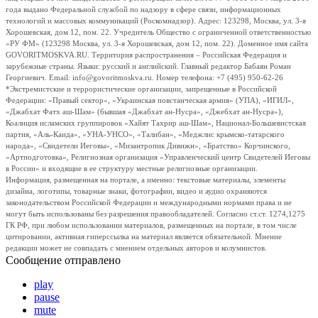
года выдано Федеральной службой по надзору в сфере связи, информационных
технологий и массовых коммуникаций (Роскомнадзор). Адрес: 123298, Москва, ул. 3-я
Хорошевская, дом 12, пом. 22. Учредитель Общество с ограниченной ответственностью
«РУ ФМ» (123298 Москва, ул. 3-я Хорошевская, дом 12, пом. 22). Доменное имя сайта
GOVORITMOSKVA.RU. Территория распространения – Российская Федерация и
зарубежные страны. Языки: русский и английский. Главный редактор Бабаян Роман
Георгиевич. Email: info@govoritmoskva.ru. Номер телефона: +7 (495) 950-62-26
*Экстремистские и террористические организации, запрещенные в Российской
Федерации: «Правый сектор», «Украинская повстанческая армия» (УПА), «ИГИЛ»,
«Джабхат Фатх аш-Шам» (бывшая «Джабхат ан-Нусра», «Джебхат ан-Нусра»),
Коалиция исламских группировок «Хайят Тахрир аш-Шам», Национал-Большевистская
партия, «Аль-Каида», «УНА-УНСО», «Талибан», «Меджлис крымско-татарского
народа», «Свидетели Иеговы», «Мизантропик Дивижн», «Братство» Корчинского,
«Артподготовка», Религиозная организация «Управленческий центр Свидетелей Иеговы
в России» и входящие в ее структуру местные религиозные организации.
Информация, размещенная на портале, а именно: текстовые материалы, элементы
дизайна, логотипы, товарные знаки, фотографии, видео и аудио охраняются
законодательством Российской Федерации и международными нормами права и не
могут быть использованы без разрешения правообладателей. Согласно ст.ст. 1274,1275
ГК РФ, при любом использовании материалов, размещенных на портале, в том числе
цитировании, активная гиперссылка на материал является обязательной. Мнение
редакции может не совпадать с мнением отдельных авторов и колумнистов.
Сообщение отправлено
play
pause
mute