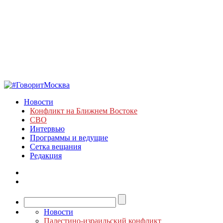
Новости
Конфликт на Ближнем Востоке
СВО
Интервью
Программы и ведущие
Сетка вещания
Редакция
Новости
Палестино-израильский конфликт