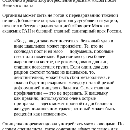
Особенно вредно злоупотребление красным мясом после
Великого поста.
Организм может быть не готов к перевариванию тяжёлой
пищи. Добавление острых приправ усугубляет ситуацию,
пояснил в беседе с радиостанцией «Говорит Москва»
академик РАН и бывший главный санитарный врач России.
«Когда люди закончат поститься, белковый удар в
виде шашлыков может произойти. Те, кто не
соблюдал пост и ел мясо — подумаешь, побольше
съест или поменьше. Красное мясо, тем более
жаренное на костре, не рекомендовано для лиц
старших возрастных групп. Если один, два дня
рацион состоит только из шашлыков, то,
действительно, может быть сбой метаболизма, и
тяжело будет переваривать желудку с такой резкой
деформацией пищевого баланса. Самая главная
профилактика — это не переедать. К шашлыку,
как правило, используются очень острые
приправы — здесь может произойти дисбаланс в
желудочно-кишечном тракте, который может быть
расценён как несварение».
Онищенко порекомендовал употреблять мясо с овощами. По
словам специалиста, такое сочетание «будет полезно» для