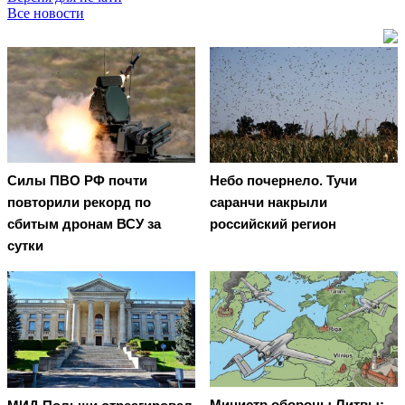
Все новости
Cилы ПВО РФ почти
Небо почернело. Тучи
повторили рекорд по
саранчи накрыли
сбитым дронам ВСУ за
российский регион
сутки
Министр обороны Литвы: