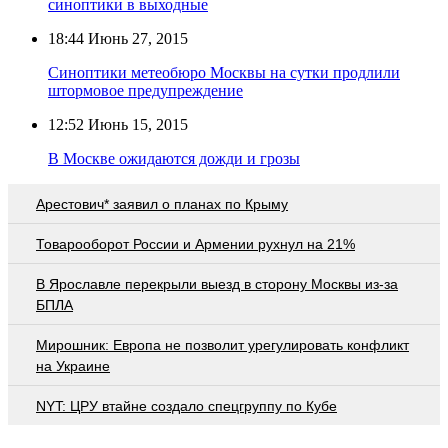
синоптики в выходные
18:44
Июнь 27, 2015
Синоптики метеобюро Москвы на сутки продлили
штормовое предупреждение
12:52
Июнь 15, 2015
В Москве ожидаются дожди и грозы
Арестович* заявил о планах по Крыму
Товарооборот России и Армении рухнул на 21%
В Ярославле перекрыли выезд в сторону Москвы из-за
БПЛА
Мирошник: Европа не позволит урегулировать конфликт
на Украине
NYT: ЦРУ втайне создало спецгруппу по Кубе