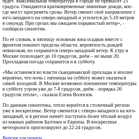
будет. Максимальная температура в городе не превысит 23
градуса. Ожидаются кратковременные ливневые дожди, кое-
где могут прогреметь грозы. Ветер сменит своё направление с
юго-западного на северо-западный и усилится до 5-10 метров
в секунду. При грозах мы ожидаем порывистый ветер», -
сообщила синоптик.
По её словам, в пятницу основная зона осадков вместе с
фронтом покинет пределы области, вероятность дождей
невысокая, но сохранится северо-западный ветер. К утру в
Москве похолодает до 10 градусов, днём – не выше 20.
Прохладная погода сохранится и в субботу.
«Мы останемся во власти скандинавской прохлады и вполне
вероятно, что ночь с пятницы на субботу может оказаться
самой холодной. В Москве возможно понижение температуры
в субботу утром уже до 7-8 градусов, днём – порядка 20
градусов тепла», - сказала Елена Волосюк.
По данным синоптика, тепло вернётся в столичный регион
уже в воскресенье. Ветер сменится с северо-западного на юго-
западный, и в регион начнёт поступать более тёплый воздух
из южных районов Балтики и Европы. В воскресенье
метеорологи прогнозируют до 22-24 градусов.
Версия для печати