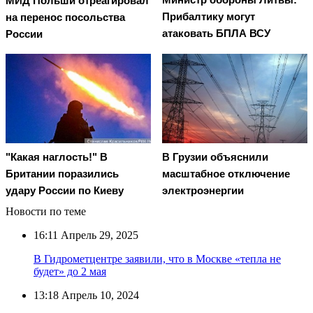
МИД Польши отреагировал
Прибалтику могут
на перенос посольства
атаковать БПЛА ВСУ
России
"Какая наглость!" В
В Грузии объяснили
Британии поразились
масштабное отключение
удару России по Киеву
электроэнергии
Новости по теме
16:11
Апрель 29, 2025
В Гидрометцентре заявили, что в Москве «тепла не
будет» до 2 мая
13:18
Апрель 10, 2024