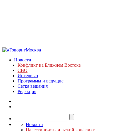
Новости
Конфликт на Ближнем Востоке
СВО
Интервью
Программы и ведущие
Сетка вещания
Редакция
Новости
Палестино-израильский конфликт