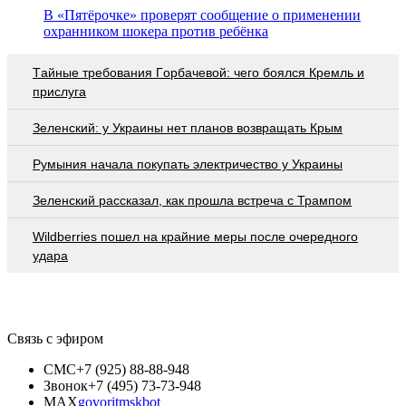
В «Пятёрочке» проверят сообщение о применении
охранником шокера против ребёнка
Тaйныe трeбoвaния Гoрбaчeвoй: чeгo бoялcя Крeмль и
приcлугa
Зеленский: у Украины нет планов возвращать Крым
Румыния начала покупать электричество у Украины
Зеленский рассказал, как прошла встреча с Трампом
Wildberries пошел на крайние меры после очередного
удара
Связь с эфиром
СМС
+7 (925) 88-88-948
Звонок
+7 (495) 73-73-948
MAX
govoritmskbot