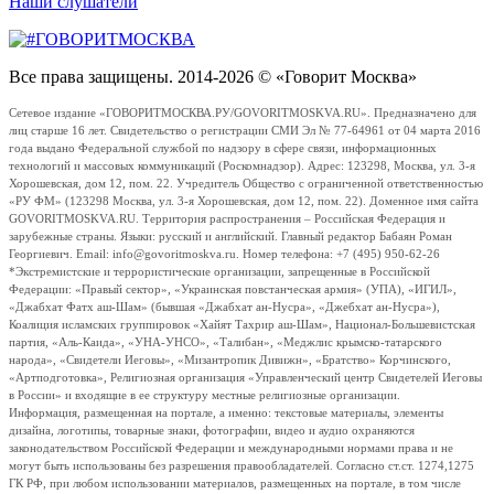
Наши слушатели
Все права защищены. 2014-2026 © «Говорит Москва»
Сетевое издание «ГОВОРИТМОСКВА.РУ/GOVORITMOSKVA.RU». Предназначено для
лиц старше 16 лет. Свидетельство о регистрации СМИ Эл № 77-64961 от 04 марта 2016
года выдано Федеральной службой по надзору в сфере связи, информационных
технологий и массовых коммуникаций (Роскомнадзор). Адрес: 123298, Москва, ул. 3-я
Хорошевская, дом 12, пом. 22. Учредитель Общество с ограниченной ответственностью
«РУ ФМ» (123298 Москва, ул. 3-я Хорошевская, дом 12, пом. 22). Доменное имя сайта
GOVORITMOSKVA.RU. Территория распространения – Российская Федерация и
зарубежные страны. Языки: русский и английский. Главный редактор Бабаян Роман
Георгиевич. Email: info@govoritmoskva.ru. Номер телефона: +7 (495) 950-62-26
*Экстремистские и террористические организации, запрещенные в Российской
Федерации: «Правый сектор», «Украинская повстанческая армия» (УПА), «ИГИЛ»,
«Джабхат Фатх аш-Шам» (бывшая «Джабхат ан-Нусра», «Джебхат ан-Нусра»),
Коалиция исламских группировок «Хайят Тахрир аш-Шам», Национал-Большевистская
партия, «Аль-Каида», «УНА-УНСО», «Талибан», «Меджлис крымско-татарского
народа», «Свидетели Иеговы», «Мизантропик Дивижн», «Братство» Корчинского,
«Артподготовка», Религиозная организация «Управленческий центр Свидетелей Иеговы
в России» и входящие в ее структуру местные религиозные организации.
Информация, размещенная на портале, а именно: текстовые материалы, элементы
дизайна, логотипы, товарные знаки, фотографии, видео и аудио охраняются
законодательством Российской Федерации и международными нормами права и не
могут быть использованы без разрешения правообладателей. Согласно ст.ст. 1274,1275
ГК РФ, при любом использовании материалов, размещенных на портале, в том числе