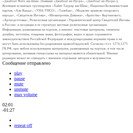
«Джабхат Фатх аш-Шам» (бывшая «Джабхат ан-Нусра», «Джебхат ан-Нусра»),
Коалиция исламских группировок «Хайят Тахрир аш-Шам», Национал-Большевистская
партия, «Аль-Каида», «УНА-УНСО», «Талибан», «Меджлис крымско-татарского
народа», «Свидетели Иеговы», «Мизантропик Дивижн», «Братство» Корчинского,
«Артподготовка», Религиозная организация «Управленческий центр Свидетелей Иеговы
в России» и входящие в ее структуру местные религиозные организации.
Информация, размещенная на портале, а именно: текстовые материалы, элементы
дизайна, логотипы, товарные знаки, фотографии, видео и аудио охраняются
законодательством Российской Федерации и международными нормами права и не
могут быть использованы без разрешения правообладателей. Согласно ст.ст. 1274,1275
ГК РФ, при любом использовании материалов, размещенных на портале, в том числе
цитировании, активная гиперссылка на материал является обязательной. Мнение
редакции может не совпадать с мнением отдельных авторов и колумнистов.
Сообщение отправлено
play
pause
mute
unmute
max volume
02:01
-01:27
repeat off