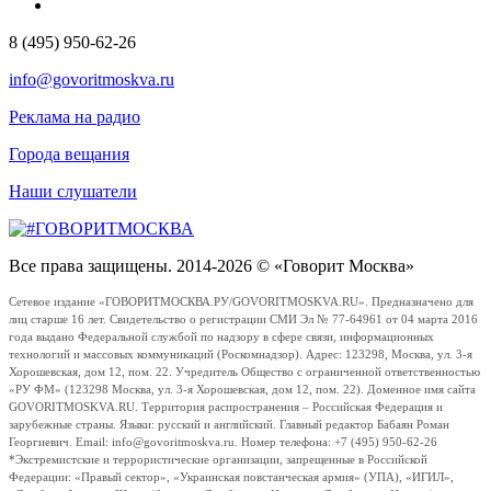
8 (495) 950-62-26
info@govoritmoskva.ru
Реклама на радио
Города вещания
Наши слушатели
Все права защищены. 2014-2026 © «Говорит Москва»
Сетевое издание «ГОВОРИТМОСКВА.РУ/GOVORITMOSKVA.RU». Предназначено для
лиц старше 16 лет. Свидетельство о регистрации СМИ Эл № 77-64961 от 04 марта 2016
года выдано Федеральной службой по надзору в сфере связи, информационных
технологий и массовых коммуникаций (Роскомнадзор). Адрес: 123298, Москва, ул. 3-я
Хорошевская, дом 12, пом. 22. Учредитель Общество с ограниченной ответственностью
«РУ ФМ» (123298 Москва, ул. 3-я Хорошевская, дом 12, пом. 22). Доменное имя сайта
GOVORITMOSKVA.RU. Территория распространения – Российская Федерация и
зарубежные страны. Языки: русский и английский. Главный редактор Бабаян Роман
Георгиевич. Email: info@govoritmoskva.ru. Номер телефона: +7 (495) 950-62-26
*Экстремистские и террористические организации, запрещенные в Российской
Федерации: «Правый сектор», «Украинская повстанческая армия» (УПА), «ИГИЛ»,