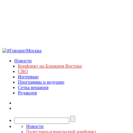
Новости
Конфликт на Ближнем Востоке
СВО
Интервью
Программы и ведущие
Сетка вещания
Редакция
Новости
Палестино-израильский конфликт