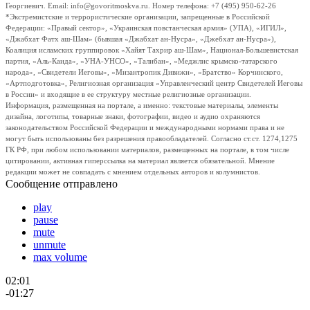
Георгиевич. Email: info@govoritmoskva.ru. Номер телефона: +7 (495) 950-62-26
*Экстремистские и террористические организации, запрещенные в Российской
Федерации: «Правый сектор», «Украинская повстанческая армия» (УПА), «ИГИЛ»,
«Джабхат Фатх аш-Шам» (бывшая «Джабхат ан-Нусра», «Джебхат ан-Нусра»),
Коалиция исламских группировок «Хайят Тахрир аш-Шам», Национал-Большевистская
партия, «Аль-Каида», «УНА-УНСО», «Талибан», «Меджлис крымско-татарского
народа», «Свидетели Иеговы», «Мизантропик Дивижн», «Братство» Корчинского,
«Артподготовка», Религиозная организация «Управленческий центр Свидетелей Иеговы
в России» и входящие в ее структуру местные религиозные организации.
Информация, размещенная на портале, а именно: текстовые материалы, элементы
дизайна, логотипы, товарные знаки, фотографии, видео и аудио охраняются
законодательством Российской Федерации и международными нормами права и не
могут быть использованы без разрешения правообладателей. Согласно ст.ст. 1274,1275
ГК РФ, при любом использовании материалов, размещенных на портале, в том числе
цитировании, активная гиперссылка на материал является обязательной. Мнение
редакции может не совпадать с мнением отдельных авторов и колумнистов.
Сообщение отправлено
play
pause
mute
unmute
max volume
02:01
-01:27