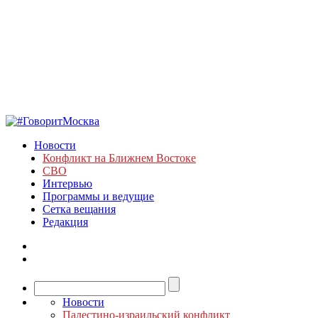
Новости
Конфликт на Ближнем Востоке
СВО
Интервью
Программы и ведущие
Сетка вещания
Редакция
Новости
Палестино-израильский конфликт