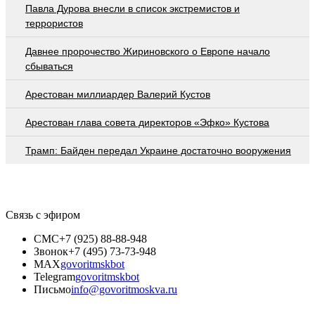
Павла Дурова внесли в список экстремистов и
террористов
Давнее пророчество Жириновского о Европе начало
сбываться
Арестован миллиардер Валерий Кустов
Арестован глава совета директоров «Эфко» Кустова
Трамп: Байден передал Украине достаточно вооружения
Связь с эфиром
СМС
+7 (925) 88-88-948
Звонок
+7 (495) 73-73-948
MAX
govoritmskbot
Telegram
govoritmskbot
Письмо
info@govoritmoskva.ru