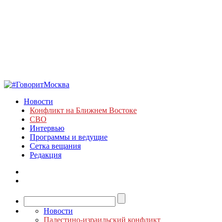
Новости
Конфликт на Ближнем Востоке
СВО
Интервью
Программы и ведущие
Сетка вещания
Редакция
Новости
Палестино-израильский конфликт