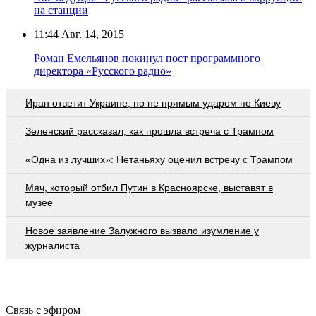
на станции
11:44
Авг. 14, 2015
Роман Емельянов покинул пост программного
директора «Русского радио»
Иран ответит Украине, но не прямым ударом по Киеву
Зеленский рассказал, как прошла встреча с Трампом
«Одна из лучших»: Нетаньяху оценил встречу с Трампом
Мяч, который отбил Путин в Красноярске, выставят в
музее
Новое заявление Залужного вызвало изумление у
журналиста
Связь с эфиром