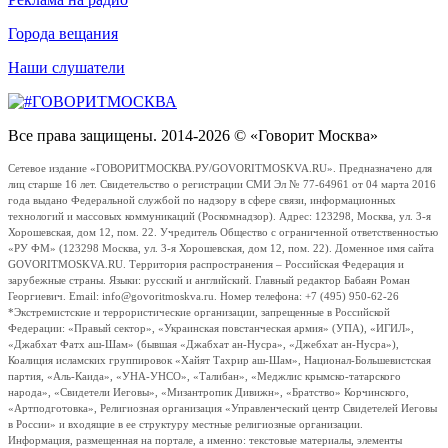
Города вещания
Наши слушатели
Все права защищены. 2014-2026 © «Говорит Москва»
Сетевое издание «ГОВОРИТМОСКВА.РУ/GOVORITMOSKVA.RU». Предназначено для
лиц старше 16 лет. Свидетельство о регистрации СМИ Эл № 77-64961 от 04 марта 2016
года выдано Федеральной службой по надзору в сфере связи, информационных
технологий и массовых коммуникаций (Роскомнадзор). Адрес: 123298, Москва, ул. 3-я
Хорошевская, дом 12, пом. 22. Учредитель Общество с ограниченной ответственностью
«РУ ФМ» (123298 Москва, ул. 3-я Хорошевская, дом 12, пом. 22). Доменное имя сайта
GOVORITMOSKVA.RU. Территория распространения – Российская Федерация и
зарубежные страны. Языки: русский и английский. Главный редактор Бабаян Роман
Георгиевич. Email: info@govoritmoskva.ru. Номер телефона: +7 (495) 950-62-26
*Экстремистские и террористические организации, запрещенные в Российской
Федерации: «Правый сектор», «Украинская повстанческая армия» (УПА), «ИГИЛ»,
«Джабхат Фатх аш-Шам» (бывшая «Джабхат ан-Нусра», «Джебхат ан-Нусра»),
Коалиция исламских группировок «Хайят Тахрир аш-Шам», Национал-Большевистская
партия, «Аль-Каида», «УНА-УНСО», «Талибан», «Меджлис крымско-татарского
народа», «Свидетели Иеговы», «Мизантропик Дивижн», «Братство» Корчинского,
«Артподготовка», Религиозная организация «Управленческий центр Свидетелей Иеговы
в России» и входящие в ее структуру местные религиозные организации.
Информация, размещенная на портале, а именно: текстовые материалы, элементы