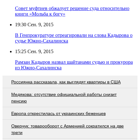
Совет муфтиев обжалует решение суда относительно
книги «Мольба к богу»
19:30
Сен. 9, 2015
В Генпрокуратуре отреагировали на слова Кадырова о
судье Южно-Сахалинска
15:25
Сен. 9, 2015
Рамзан Кадыров назвал шайтанами судью и прокурора
из Южно-Сахалинска
Россиянка рассказала, как выглядят квартиры в США
Медякова: отсутствие официальной работы снизит
пенсию
Европа открестилась от украинских беженцев
Оверчук: товарооборот с Арменией сократился на две
трети