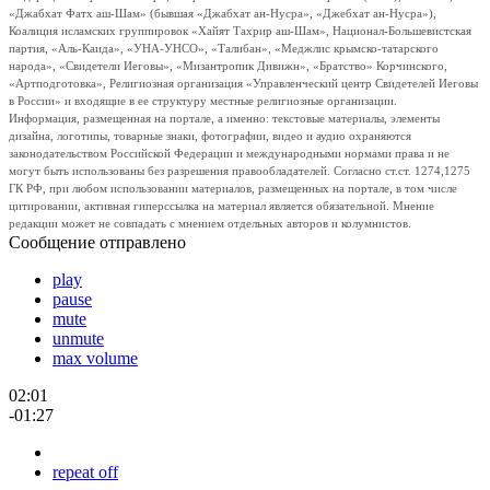
«Джабхат Фатх аш-Шам» (бывшая «Джабхат ан-Нусра», «Джебхат ан-Нусра»),
Коалиция исламских группировок «Хайят Тахрир аш-Шам», Национал-Большевистская
партия, «Аль-Каида», «УНА-УНСО», «Талибан», «Меджлис крымско-татарского
народа», «Свидетели Иеговы», «Мизантропик Дивижн», «Братство» Корчинского,
«Артподготовка», Религиозная организация «Управленческий центр Свидетелей Иеговы
в России» и входящие в ее структуру местные религиозные организации.
Информация, размещенная на портале, а именно: текстовые материалы, элементы
дизайна, логотипы, товарные знаки, фотографии, видео и аудио охраняются
законодательством Российской Федерации и международными нормами права и не
могут быть использованы без разрешения правообладателей. Согласно ст.ст. 1274,1275
ГК РФ, при любом использовании материалов, размещенных на портале, в том числе
цитировании, активная гиперссылка на материал является обязательной. Мнение
редакции может не совпадать с мнением отдельных авторов и колумнистов.
Сообщение отправлено
play
pause
mute
unmute
max volume
02:01
-01:27
repeat off