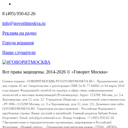
8 (495) 950-62-26
info@govoritmoskva.ru
Реклама на радио
Города вещания
Наши слушатели
Все права защищены. 2014-2026 © «Говорит Москва»
Сетевое издание «ГОВОРИТМОСКВА.РУ/GOVORITMOSKVA.RU». Предназначено для
лиц старше 16 лет. Свидетельство о регистрации СМИ Эл № 77-64961 от 04 марта 2016
года выдано Федеральной службой по надзору в сфере связи, информационных
технологий и массовых коммуникаций (Роскомнадзор). Адрес: 123298, Москва, ул. 3-я
Хорошевская, дом 12, пом. 22. Учредитель Общество с ограниченной ответственностью
«РУ ФМ» (123298 Москва, ул. 3-я Хорошевская, дом 12, пом. 22). Доменное имя сайта
GOVORITMOSKVA.RU. Территория распространения – Российская Федерация и
зарубежные страны. Языки: русский и английский. Главный редактор Бабаян Роман
Георгиевич. Email: info@govoritmoskva.ru. Номер телефона: +7 (495) 950-62-26
*Экстремистские и террористические организации, запрещенные в Российской
Федерации: «Правый сектор», «Украинская повстанческая армия» (УПА), «ИГИЛ»,