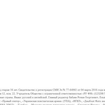
ше 16 лет. Свидетельство о регистрации СМИ Эл № 77-64961 от 04 марта 2016 года вы
ом 12, пом. 22. Учредитель Общество с ограниченной ответственностью «РУ ФМ» (123298 Мо
траны. Языки: русский и английский. Главный редактор Бабаян Роман Георгиевич. Email:
и: «Правый сектор», «Украинская повстанческая армия» (УПА), «ИГИЛ», «Джабхат Фатх а
«УНА-УНСО», «Талибан», «Меджлис крымско-татарского народа», «Свидетели Иеговы», «М