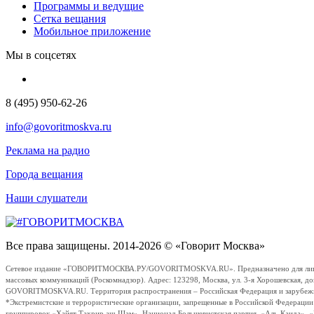
Программы и ведущие
Сетка вещания
Мобильное приложение
Мы в соцсетях
8 (495) 950-62-26
info@govoritmoskva.ru
Реклама на радио
Города вещания
Наши слушатели
Все права защищены. 2014-2026 © «Говорит Москва»
Сетевое издание «ГОВОРИТМОСКВА.РУ/GOVORITMOSKVA.RU». Предназначено для лиц стар
массовых коммуникаций (Роскомнадзор). Адрес: 123298, Москва, ул. 3-я Хорошевская, д
GOVORITMOSKVA.RU. Территория распространения – Российская Федерация и зарубежные с
*Экстремистские и террористические организации, запрещенные в Российской Федераци
группировок «Хайят Тахрир аш-Шам», Национал-Большевистская партия, «Аль-Каида», 