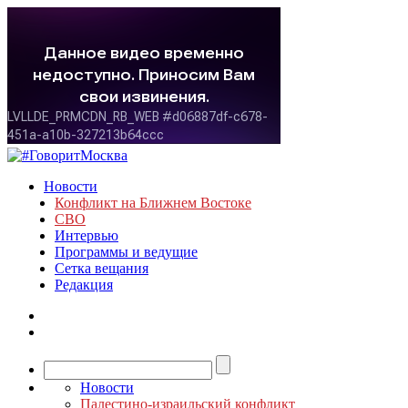
Новости
Конфликт на Ближнем Востоке
СВО
Интервью
Программы и ведущие
Сетка вещания
Редакция
Новости
Палестино-израильский конфликт