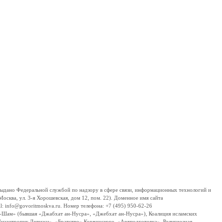
дано Федеральной службой по надзору в сфере связи, информационных технологий и
сква, ул. 3-я Хорошевская, дом 12, пом. 22). Доменное имя сайта
 info@govoritmoskva.ru. Номер телефона: +7 (495) 950-62-26
ш-Шам» (бывшая «Джабхат ан-Нусра», «Джебхат ан-Нусра»), Коалиция исламских
изантропик Дивижн», «Братство» Корчинского, «Артподготовка», Религиозная