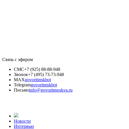
Связь с эфиром
СМС
+7 (925) 88-88-948
Звонок
+7 (495) 73-73-948
MAX
govoritmskbot
Telegram
govoritmskbot
Письмо
info@govoritmoskva.ru
Новости
Интервью