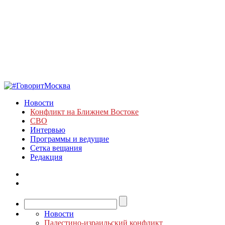
Новости
Конфликт на Ближнем Востоке
СВО
Интервью
Программы и ведущие
Сетка вещания
Редакция
Новости
Палестино-израильский конфликт