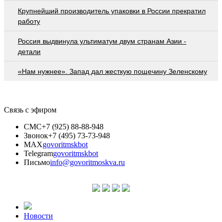
Крупнейший производитель упаковки в России прекратил
работу
Россия выдвинула ультиматум двум странам Азии -
детали
«Нам нужнее». Запад дал жесткую пощечину Зеленскому
Связь с эфиром
СМС
+7 (925) 88-88-948
Звонок
+7 (495) 73-73-948
MAX
govoritmskbot
Telegram
govoritmskbot
Письмо
info@govoritmoskva.ru
Новости