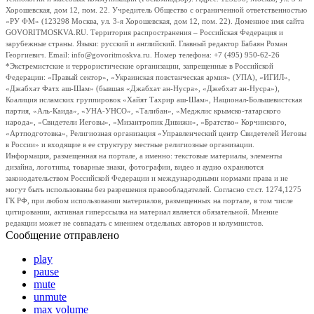
Хорошевская, дом 12, пом. 22. Учредитель Общество с ограниченной ответственностью
«РУ ФМ» (123298 Москва, ул. 3-я Хорошевская, дом 12, пом. 22). Доменное имя сайта
GOVORITMOSKVA.RU. Территория распространения – Российская Федерация и
зарубежные страны. Языки: русский и английский. Главный редактор Бабаян Роман
Георгиевич. Email: info@govoritmoskva.ru. Номер телефона: +7 (495) 950-62-26
*Экстремистские и террористические организации, запрещенные в Российской
Федерации: «Правый сектор», «Украинская повстанческая армия» (УПА), «ИГИЛ»,
«Джабхат Фатх аш-Шам» (бывшая «Джабхат ан-Нусра», «Джебхат ан-Нусра»),
Коалиция исламских группировок «Хайят Тахрир аш-Шам», Национал-Большевистская
партия, «Аль-Каида», «УНА-УНСО», «Талибан», «Меджлис крымско-татарского
народа», «Свидетели Иеговы», «Мизантропик Дивижн», «Братство» Корчинского,
«Артподготовка», Религиозная организация «Управленческий центр Свидетелей Иеговы
в России» и входящие в ее структуру местные религиозные организации.
Информация, размещенная на портале, а именно: текстовые материалы, элементы
дизайна, логотипы, товарные знаки, фотографии, видео и аудио охраняются
законодательством Российской Федерации и международными нормами права и не
могут быть использованы без разрешения правообладателей. Согласно ст.ст. 1274,1275
ГК РФ, при любом использовании материалов, размещенных на портале, в том числе
цитировании, активная гиперссылка на материал является обязательной. Мнение
редакции может не совпадать с мнением отдельных авторов и колумнистов.
Сообщение отправлено
play
pause
mute
unmute
max volume