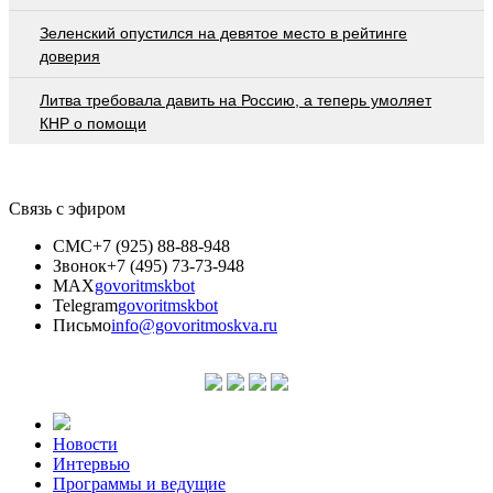
Зеленский опустился на девятое место в рейтинге
доверия
Литва требовала давить на Россию, а теперь умоляет
КНР о помощи
Связь с эфиром
СМС
+7 (925) 88-88-948
Звонок
+7 (495) 73-73-948
MAX
govoritmskbot
Telegram
govoritmskbot
Письмо
info@govoritmoskva.ru
Новости
Интервью
Программы и ведущие