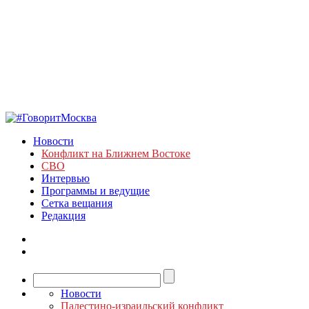
Новости
Конфликт на Ближнем Востоке
СВО
Интервью
Программы и ведущие
Сетка вещания
Редакция
Новости
Палестино-израильский конфликт