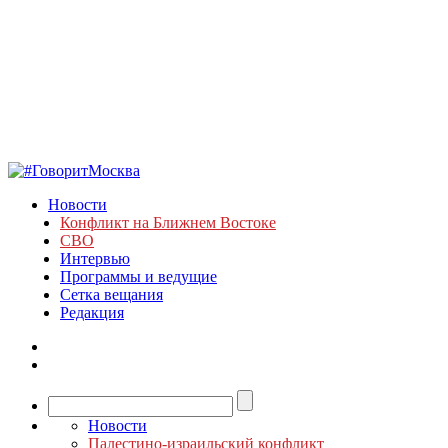
Новости
Конфликт на Ближнем Востоке
СВО
Интервью
Программы и ведущие
Сетка вещания
Редакция
Новости
Палестино-израильский конфликт