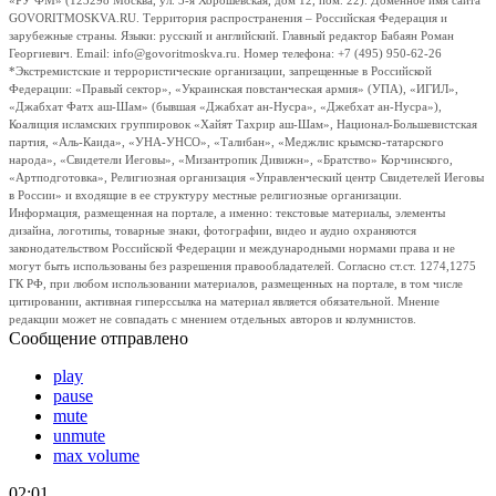
«РУ ФМ» (123298 Москва, ул. 3-я Хорошевская, дом 12, пом. 22). Доменное имя сайта
GOVORITMOSKVA.RU. Территория распространения – Российская Федерация и
зарубежные страны. Языки: русский и английский. Главный редактор Бабаян Роман
Георгиевич. Email: info@govoritmoskva.ru. Номер телефона: +7 (495) 950-62-26
*Экстремистские и террористические организации, запрещенные в Российской
Федерации: «Правый сектор», «Украинская повстанческая армия» (УПА), «ИГИЛ»,
«Джабхат Фатх аш-Шам» (бывшая «Джабхат ан-Нусра», «Джебхат ан-Нусра»),
Коалиция исламских группировок «Хайят Тахрир аш-Шам», Национал-Большевистская
партия, «Аль-Каида», «УНА-УНСО», «Талибан», «Меджлис крымско-татарского
народа», «Свидетели Иеговы», «Мизантропик Дивижн», «Братство» Корчинского,
«Артподготовка», Религиозная организация «Управленческий центр Свидетелей Иеговы
в России» и входящие в ее структуру местные религиозные организации.
Информация, размещенная на портале, а именно: текстовые материалы, элементы
дизайна, логотипы, товарные знаки, фотографии, видео и аудио охраняются
законодательством Российской Федерации и международными нормами права и не
могут быть использованы без разрешения правообладателей. Согласно ст.ст. 1274,1275
ГК РФ, при любом использовании материалов, размещенных на портале, в том числе
цитировании, активная гиперссылка на материал является обязательной. Мнение
редакции может не совпадать с мнением отдельных авторов и колумнистов.
Сообщение отправлено
play
pause
mute
unmute
max volume
02:01