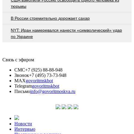
тюрьмы
В России стремительно дорожает сахар
NYT: Иран намеревался нанести «символический» удар
по Украине
Связь с эфиром
СМС
+7 (925) 88-88-948
Звонок
+7 (495) 73-73-948
MAX
govoritmskbot
Telegram
govoritmskbot
Письмо
info@govoritmoskva.ru
Новости
Интервью