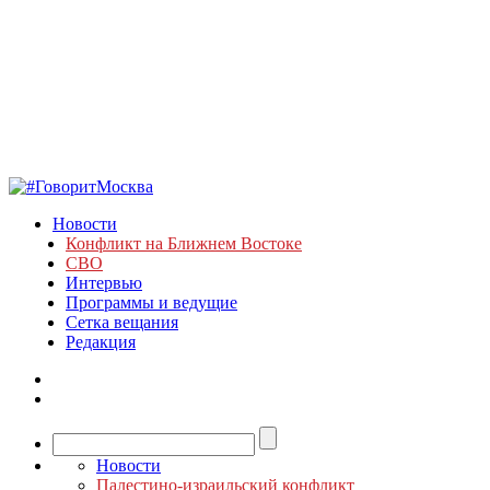
Новости
Конфликт на Ближнем Востоке
СВО
Интервью
Программы и ведущие
Сетка вещания
Редакция
Новости
Палестино-израильский конфликт