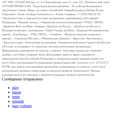
«РУ ФМ» (123298 Москва, ул. 3-я Хорошевская, дом 12, пом. 22). Доменное имя сайта
GOVORITMOSKVA.RU. Территория распространения – Российская Федерация и
зарубежные страны. Языки: русский и английский. Главный редактор Бабаян Роман
Георгиевич. Email: info@govoritmoskva.ru. Номер телефона: +7 (495) 950-62-26
*Экстремистские и террористические организации, запрещенные в Российской
Федерации: «Правый сектор», «Украинская повстанческая армия» (УПА), «ИГИЛ»,
«Джабхат Фатх аш-Шам» (бывшая «Джабхат ан-Нусра», «Джебхат ан-Нусра»),
Коалиция исламских группировок «Хайят Тахрир аш-Шам», Национал-Большевистская
партия, «Аль-Каида», «УНА-УНСО», «Талибан», «Меджлис крымско-татарского
народа», «Свидетели Иеговы», «Мизантропик Дивижн», «Братство» Корчинского,
«Артподготовка», Религиозная организация «Управленческий центр Свидетелей Иеговы
в России» и входящие в ее структуру местные религиозные организации.
Информация, размещенная на портале, а именно: текстовые материалы, элементы
дизайна, логотипы, товарные знаки, фотографии, видео и аудио охраняются
законодательством Российской Федерации и международными нормами права и не
могут быть использованы без разрешения правообладателей. Согласно ст.ст. 1274,1275
ГК РФ, при любом использовании материалов, размещенных на портале, в том числе
цитировании, активная гиперссылка на материал является обязательной. Мнение
редакции может не совпадать с мнением отдельных авторов и колумнистов.
Сообщение отправлено
play
pause
mute
unmute
max volume