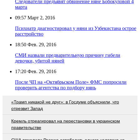
Следователи предъявят обвинение няне Бобокуловой 4
марта
09:57
Март 2, 2016
Психиатр диагностировал у няни из Узбекистана острое
расстройство
18:50
Фев. 29, 2016
СМИ назвали предварительную причину гибели
девочки, убитой няней
17:20
Фев. 29, 2016
После ЧП на «Октябрьском Поле» ФМС попросили
проверить агентства по подбору нянь
«Трамп никакой не друг»: в Госдуме объяснили, что
отрезвит Запад
Кремль отреагировал на перестановки в украинском
правительстве
США взмолили Россию освободить одного человека из