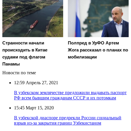
Странности начали
Полпред в УрФО Артем
происходить в Китае
Жога рассказал о планах по
судами под флагом
мобилизации
Панамы
Новости по теме
12:59
Апрель 27, 2021
В узбекском землячестве предложили выдавать паспорт
РФ всем бывшим гражданам СССР и их потомкам
15:45
Март 15, 2020
В узбекской диаспоре предрекли России социальный
взрыв из-за закрытия границ Узбекистаном