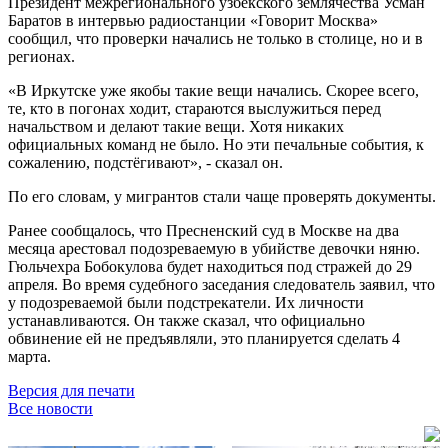
Президент межрегионального узбекского землячества Усман
Баратов в интервью радиостанции «Говорит Москва»
сообщил, что проверки начались не только в столице, но и в
регионах.
«В Иркутске уже якобы такие вещи начались. Скорее всего,
те, кто в погонах ходит, стараются выслужиться перед
начальством и делают такие вещи. Хотя никаких
официальных команд не было. Но эти печальные события, к
сожалению, подстёгивают», - сказал он.
По его словам, у мигрантов стали чаще проверять документы.
Ранее сообщалось, что Пресненский суд в Москве на два
месяца арестовал подозреваемую в убийстве девочки няню.
Гюльчехра Бобокулова будет находиться под стражей до 29
апреля. Во время судебного заседания следователь заявил, что
у подозреваемой были подстрекатели. Их личности
устанавливаются. Он также сказал, что официально
обвинение ей не предъявляли, это планируется сделать 4
марта.
Версия для печати
Все новости