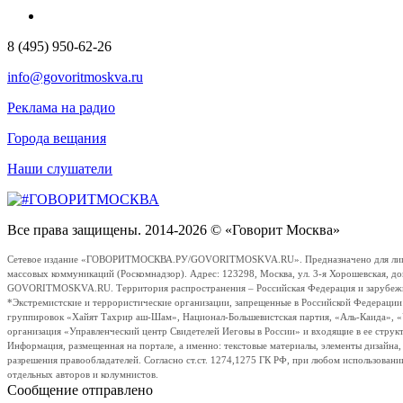
8 (495) 950-62-26
info@govoritmoskva.ru
Реклама на радио
Города вещания
Наши слушатели
Все права защищены. 2014-2026 © «Говорит Москва»
Сетевое издание «ГОВОРИТМОСКВА.РУ/GOVORITMOSKVA.RU». Предназначено для лиц стар
массовых коммуникаций (Роскомнадзор). Адрес: 123298, Москва, ул. 3-я Хорошевская, д
GOVORITMOSKVA.RU. Территория распространения – Российская Федерация и зарубежные с
*Экстремистские и террористические организации, запрещенные в Российской Федераци
группировок «Хайят Тахрир аш-Шам», Национал-Большевистская партия, «Аль-Каида», 
организация «Управленческий центр Свидетелей Иеговы в России» и входящие в ее струк
Информация, размещенная на портале, а именно: текстовые материалы, элементы дизайна
разрешения правообладателей. Согласно ст.ст. 1274,1275 ГК РФ, при любом использовани
отдельных авторов и колумнистов.
Сообщение отправлено