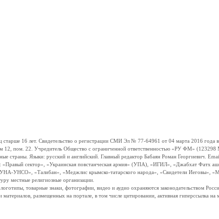
ше 16 лет. Свидетельство о регистрации СМИ Эл № 77-64961 от 04 марта 2016 года вы
ом 12, пом. 22. Учредитель Общество с ограниченной ответственностью «РУ ФМ» (123298 Мо
траны. Языки: русский и английский. Главный редактор Бабаян Роман Георгиевич. Email:
и: «Правый сектор», «Украинская повстанческая армия» (УПА), «ИГИЛ», «Джабхат Фатх а
«УНА-УНСО», «Талибан», «Меджлис крымско-татарского народа», «Свидетели Иеговы», «М
туру местные религиозные организации.
, логотипы, товарные знаки, фотографии, видео и аудио охраняются законодательством Ро
и материалов, размещенных на портале, в том числе цитировании, активная гиперссылка на 