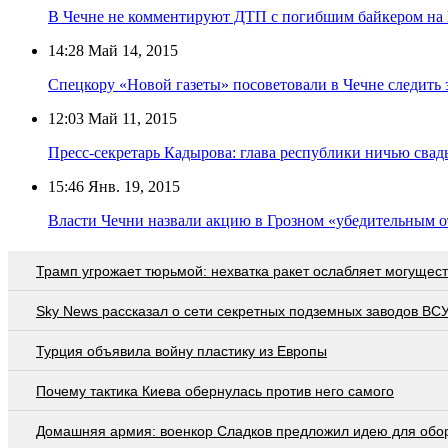
В Чечне не комментируют ДТП с погибшим байкером на 
14:28
Май 14, 2015
Спецкору «Новой газеты» посоветовали в Чечне следить 
12:03
Май 11, 2015
Пресс-секретарь Кадырова: глава республики ничью свад
15:46
Янв. 19, 2015
Власти Чечни назвали акцию в Грозном «убедительным о
Трамп угрожает тюрьмой: нехватка ракет ослабляет могущес
Sky News рассказал о сети секретных подземных заводов ВС
Турция объявила войну пластику из Европы
Почему тактика Киева обернулась против него самого
Домашняя армия: военкор Сладков предложил идею для обо