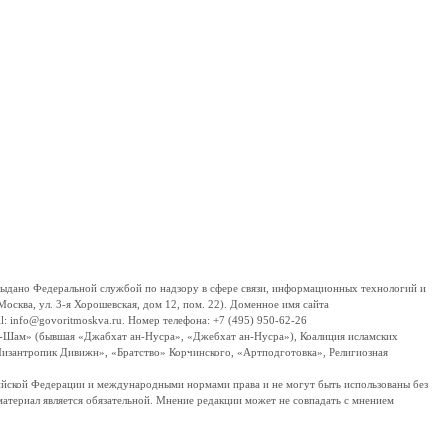
дано Федеральной службой по надзору в сфере связи, информационных технологий и
сква, ул. 3-я Хорошевская, дом 12, пом. 22). Доменное имя сайта
 info@govoritmoskva.ru. Номер телефона: +7 (495) 950-62-26
ш-Шам» (бывшая «Джабхат ан-Нусра», «Джебхат ан-Нусра»), Коалиция исламских
изантропик Дивижн», «Братство» Корчинского, «Артподготовка», Религиозная
ссийской Федерации и международными нормами права и не могут быть использованы без
материал является обязательной. Мнение редакции может не совпадать с мнением