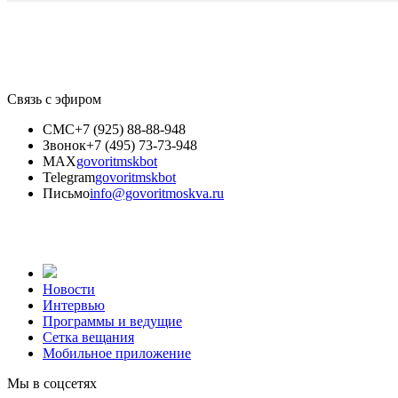
Связь с эфиром
СМС
+7 (925) 88-88-948
Звонок
+7 (495) 73-73-948
MAX
govoritmskbot
Telegram
govoritmskbot
Письмо
info@govoritmoskva.ru
Новости
Интервью
Программы и ведущие
Сетка вещания
Мобильное приложение
Мы в соцсетях