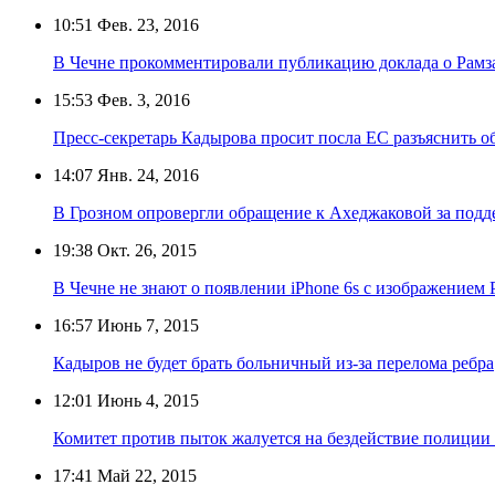
10:51
Фев. 23, 2016
В Чечне прокомментировали публикацию доклада о Рамз
15:53
Фев. 3, 2016
Пресс-секретарь Кадырова просит посла ЕС разъяснить о
14:07
Янв. 24, 2016
В Грозном опровергли обращение к Ахеджаковой за под
19:38
Окт. 26, 2015
В Чечне не знают о появлении iPhone 6s с изображением
16:57
Июнь 7, 2015
Кадыров не будет брать больничный из-за перелома ребра
12:01
Июнь 4, 2015
Комитет против пыток жалуется на бездействие полиции 
17:41
Май 22, 2015