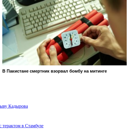
В Пакистане смертник взорвал бомбу на митинге
зыву Кадырова
с терактом в Стамбуле