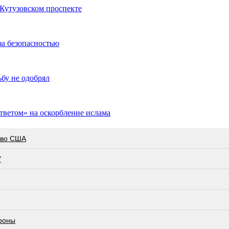
Кутузовском проспекте
за безопасностью
ьбу не одобрял
тветом» на оскорбление ислама
тво США
У
роны