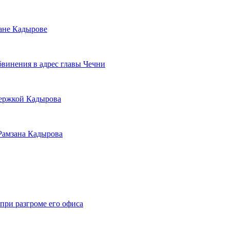
ане Кадырове
бвинения в адрес главы Чечни
держкой Кадырова
 Рамзана Кадырова
при разгроме его офиса