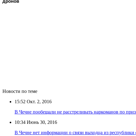
дронов
Новости по теме
15:52
Окт. 2, 2016
В Чечне пообещали не расстреливать наркоманов по при
10:34
Июнь 30, 2016
В Чечне нет информации о связи выходца из республики 