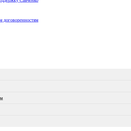
поддержку Савченко
им договоренностям
ам