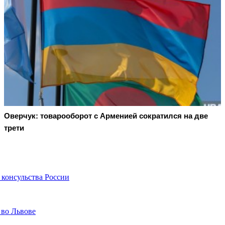
Оверчук: товарооборот с Арменией сократился на две
трети
консульства России
 во Львове