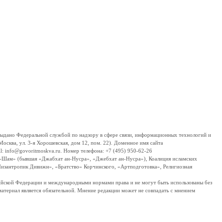
дано Федеральной службой по надзору в сфере связи, информационных технологий и
сква, ул. 3-я Хорошевская, дом 12, пом. 22). Доменное имя сайта
 info@govoritmoskva.ru. Номер телефона: +7 (495) 950-62-26
ш-Шам» (бывшая «Джабхат ан-Нусра», «Джебхат ан-Нусра»), Коалиция исламских
изантропик Дивижн», «Братство» Корчинского, «Артподготовка», Религиозная
ссийской Федерации и международными нормами права и не могут быть использованы без
материал является обязательной. Мнение редакции может не совпадать с мнением