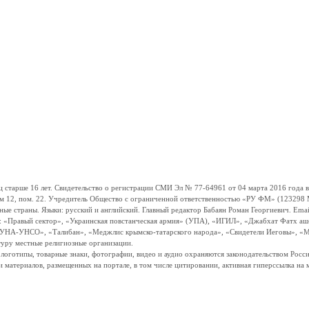
ше 16 лет. Свидетельство о регистрации СМИ Эл № 77-64961 от 04 марта 2016 года вы
ом 12, пом. 22. Учредитель Общество с ограниченной ответственностью «РУ ФМ» (123298 Мо
траны. Языки: русский и английский. Главный редактор Бабаян Роман Георгиевич. Email:
и: «Правый сектор», «Украинская повстанческая армия» (УПА), «ИГИЛ», «Джабхат Фатх а
«УНА-УНСО», «Талибан», «Меджлис крымско-татарского народа», «Свидетели Иеговы», «М
туру местные религиозные организации.
, логотипы, товарные знаки, фотографии, видео и аудио охраняются законодательством Ро
и материалов, размещенных на портале, в том числе цитировании, активная гиперссылка на 