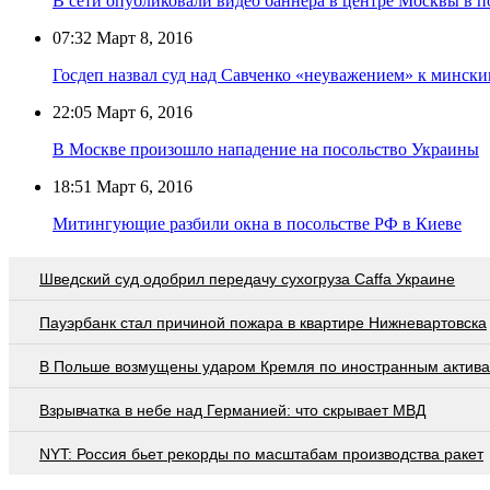
В сети опубликовали видео баннера в центре Москвы в 
07:32
Март 8, 2016
Госдеп назвал суд над Савченко «неуважением» к минск
22:05
Март 6, 2016
В Москве произошло нападение на посольство Украины
18:51
Март 6, 2016
Митингующие разбили окна в посольстве РФ в Киеве
Шведский суд одобрил передачу сухогруза Caffa Украине
Пауэрбанк стал причиной пожара в квартире Нижневартовска
В Польше возмущены ударом Кремля по иностранным актив
Взрывчатка в небе над Германией: что скрывает МВД
NYT: Россия бьет рекорды по масштабам производства ракет