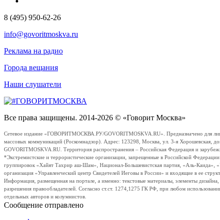
8 (495) 950-62-26
info@govoritmoskva.ru
Реклама на радио
Города вещания
Наши слушатели
Все права защищены. 2014-2026 © «Говорит Москва»
Сетевое издание «ГОВОРИТМОСКВА.РУ/GOVORITMOSKVA.RU». Предназначено для лиц стар
массовых коммуникаций (Роскомнадзор). Адрес: 123298, Москва, ул. 3-я Хорошевская, д
GOVORITMOSKVA.RU. Территория распространения – Российская Федерация и зарубежные с
*Экстремистские и террористические организации, запрещенные в Российской Федераци
группировок «Хайят Тахрир аш-Шам», Национал-Большевистская партия, «Аль-Каида», 
организация «Управленческий центр Свидетелей Иеговы в России» и входящие в ее струк
Информация, размещенная на портале, а именно: текстовые материалы, элементы дизайна
разрешения правообладателей. Согласно ст.ст. 1274,1275 ГК РФ, при любом использовани
отдельных авторов и колумнистов.
Сообщение отправлено