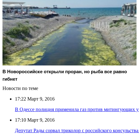
В Новороссийске открыли проран, но рыба все равно
гибнет
Новости по теме
17:22
Март 9, 2016
В Одессе полиция применила газ против митингующих у 
17:10
Март 9, 2016
Депутат Рады сорвал триколор с российского консульства