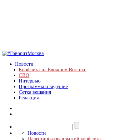
Новости
Конфликт на Ближнем Востоке
СВО
Интервью
Программы и ведущие
Сетка вещания
Редакция
Новости
Палестино-израильский конфликт