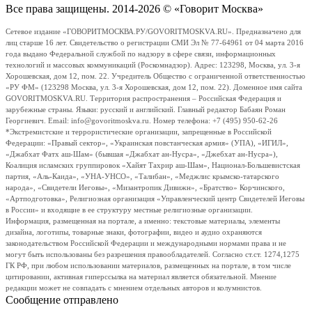
Все права защищены. 2014-2026 © «Говорит Москва»
Сетевое издание «ГОВОРИТМОСКВА.РУ/GOVORITMOSKVA.RU». Предназначено для
лиц старше 16 лет. Свидетельство о регистрации СМИ Эл № 77-64961 от 04 марта 2016
года выдано Федеральной службой по надзору в сфере связи, информационных
технологий и массовых коммуникаций (Роскомнадзор). Адрес: 123298, Москва, ул. 3-я
Хорошевская, дом 12, пом. 22. Учредитель Общество с ограниченной ответственностью
«РУ ФМ» (123298 Москва, ул. 3-я Хорошевская, дом 12, пом. 22). Доменное имя сайта
GOVORITMOSKVA.RU. Территория распространения – Российская Федерация и
зарубежные страны. Языки: русский и английский. Главный редактор Бабаян Роман
Георгиевич. Email: info@govoritmoskva.ru. Номер телефона: +7 (495) 950-62-26
*Экстремистские и террористические организации, запрещенные в Российской
Федерации: «Правый сектор», «Украинская повстанческая армия» (УПА), «ИГИЛ»,
«Джабхат Фатх аш-Шам» (бывшая «Джабхат ан-Нусра», «Джебхат ан-Нусра»),
Коалиция исламских группировок «Хайят Тахрир аш-Шам», Национал-Большевистская
партия, «Аль-Каида», «УНА-УНСО», «Талибан», «Меджлис крымско-татарского
народа», «Свидетели Иеговы», «Мизантропик Дивижн», «Братство» Корчинского,
«Артподготовка», Религиозная организация «Управленческий центр Свидетелей Иеговы
в России» и входящие в ее структуру местные религиозные организации.
Информация, размещенная на портале, а именно: текстовые материалы, элементы
дизайна, логотипы, товарные знаки, фотографии, видео и аудио охраняются
законодательством Российской Федерации и международными нормами права и не
могут быть использованы без разрешения правообладателей. Согласно ст.ст. 1274,1275
ГК РФ, при любом использовании материалов, размещенных на портале, в том числе
цитировании, активная гиперссылка на материал является обязательной. Мнение
редакции может не совпадать с мнением отдельных авторов и колумнистов.
Сообщение отправлено