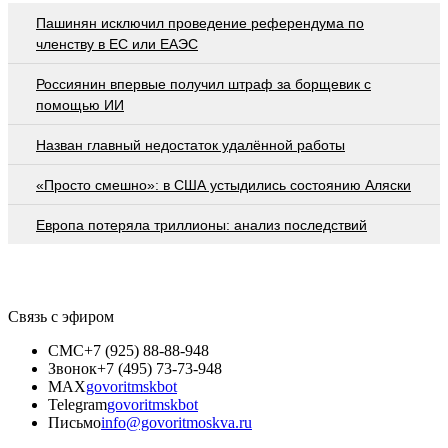
Пашинян исключил проведение референдума по
членству в ЕС или ЕАЭС
Россиянин впервые получил штраф за борщевик с
помощью ИИ
Назван главный недостаток удалённой работы
«Просто смешно»: в США устыдились состоянию Аляски
Европа потеряла триллионы: анализ последствий
Связь с эфиром
СМС
+7 (925) 88-88-948
Звонок
+7 (495) 73-73-948
MAX
govoritmskbot
Telegram
govoritmskbot
Письмо
info@govoritmoskva.ru