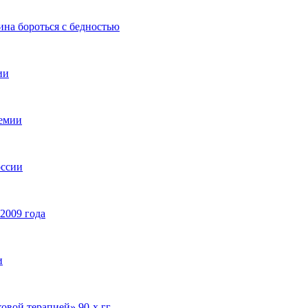
на бороться с бедностью
ии
демии
оссии
2009 года
и
вой терапией» 90-х гг.