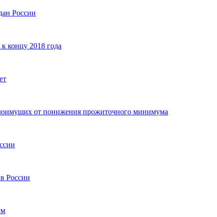
дан России
к концу 2018 года
ет
алоимущих от понижения прожиточного минимума
ссии
 в России
ум