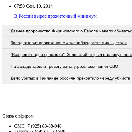
07:50
Сен. 10, 2014
В России вырос прожиточный минимум
Давнее пророчество Жириновского о Европе начало сбывать
Запад готовит провокации с «лженаблюдателями» - детали
"Все решит одно сражение". Зеленский открыл страшную пра
На Западе забили тревогу из-за угрозы окончания СВО
Дело убитых в Таиланде россиян прекратило череду убийств
Связь с эфиром
СМС
+7 (925) 88-88-948
Звонок
+7 (495) 73-73-948