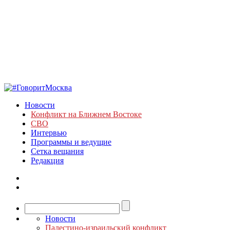
Новости
Конфликт на Ближнем Востоке
СВО
Интервью
Программы и ведущие
Сетка вещания
Редакция
Новости
Палестино-израильский конфликт