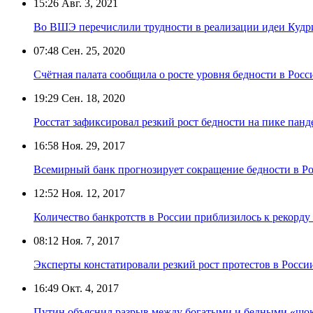
15:26
Авг. 3, 2021
Во ВШЭ перечислили трудности в реализации идеи Кудри
07:48
Сен. 25, 2020
Счётная палата сообщила о росте уровня бедности в Росс
19:29
Сен. 18, 2020
Росстат зафиксировал резкий рост бедности на пике пан
16:58
Ноя. 29, 2017
Всемирный банк прогнозирует сокращение бедности в Р
12:52
Ноя. 12, 2017
Количество банкротств в России приблизилось к рекорду 
08:12
Ноя. 7, 2017
Эксперты констатировали резкий рост протестов в Росси
16:49
Окт. 4, 2017
Путин объяснил разрыв между богатыми и бедными «шоко