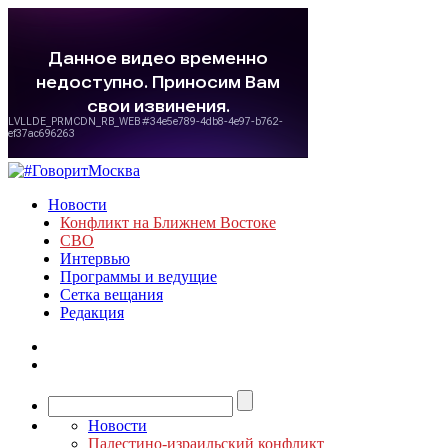
Новости
Конфликт на Ближнем Востоке
СВО
Интервью
Программы и ведущие
Сетка вещания
Редакция
Новости
Палестино-израильский конфликт