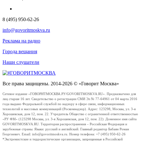
8 (495) 950-62-26
info@govoritmoskva.ru
Реклама на радио
Города вещания
Наши слушатели
Все права защищены. 2014-2026 © «Говорит Москва»
Сетевое издание «ГОВОРИТМОСКВА.РУ/GOVORITMOSKVA.RU». Предназначено для
лиц старше 16 лет. Свидетельство о регистрации СМИ Эл № 77-64961 от 04 марта 2016
года выдано Федеральной службой по надзору в сфере связи, информационных
технологий и массовых коммуникаций (Роскомнадзор). Адрес: 123298, Москва, ул. 3-я
Хорошевская, дом 12, пом. 22. Учредитель Общество с ограниченной ответственностью
«РУ ФМ» (123298 Москва, ул. 3-я Хорошевская, дом 12, пом. 22). Доменное имя сайта
GOVORITMOSKVA.RU. Территория распространения – Российская Федерация и
зарубежные страны. Языки: русский и английский. Главный редактор Бабаян Роман
Георгиевич. Email: info@govoritmoskva.ru. Номер телефона: +7 (495) 950-62-26
*Экстремистские и террористические организации, запрещенные в Российской