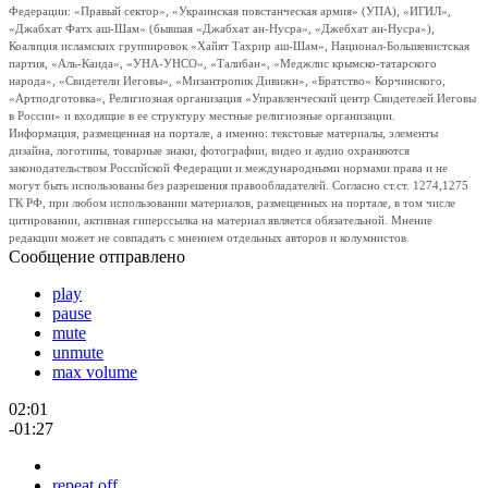
Федерации: «Правый сектор», «Украинская повстанческая армия» (УПА), «ИГИЛ»,
«Джабхат Фатх аш-Шам» (бывшая «Джабхат ан-Нусра», «Джебхат ан-Нусра»),
Коалиция исламских группировок «Хайят Тахрир аш-Шам», Национал-Большевистская
партия, «Аль-Каида», «УНА-УНСО», «Талибан», «Меджлис крымско-татарского
народа», «Свидетели Иеговы», «Мизантропик Дивижн», «Братство» Корчинского,
«Артподготовка», Религиозная организация «Управленческий центр Свидетелей Иеговы
в России» и входящие в ее структуру местные религиозные организации.
Информация, размещенная на портале, а именно: текстовые материалы, элементы
дизайна, логотипы, товарные знаки, фотографии, видео и аудио охраняются
законодательством Российской Федерации и международными нормами права и не
могут быть использованы без разрешения правообладателей. Согласно ст.ст. 1274,1275
ГК РФ, при любом использовании материалов, размещенных на портале, в том числе
цитировании, активная гиперссылка на материал является обязательной. Мнение
редакции может не совпадать с мнением отдельных авторов и колумнистов.
Сообщение отправлено
play
pause
mute
unmute
max volume
02:01
-01:27
repeat off