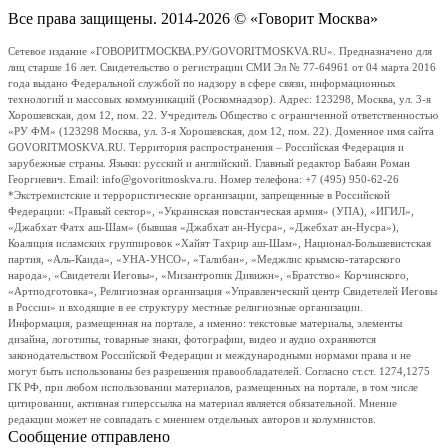
Все права защищены. 2014-2026 © «Говорит Москва»
Сетевое издание «ГОВОРИТМОСКВА.РУ/GOVORITMOSKVA.RU». Предназначено для
лиц старше 16 лет. Свидетельство о регистрации СМИ Эл № 77-64961 от 04 марта 2016
года выдано Федеральной службой по надзору в сфере связи, информационных
технологий и массовых коммуникаций (Роскомнадзор). Адрес: 123298, Москва, ул. 3-я
Хорошевская, дом 12, пом. 22. Учредитель Общество с ограниченной ответственностью
«РУ ФМ» (123298 Москва, ул. 3-я Хорошевская, дом 12, пом. 22). Доменное имя сайта
GOVORITMOSKVA.RU. Территория распространения – Российская Федерация и
зарубежные страны. Языки: русский и английский. Главный редактор Бабаян Роман
Георгиевич. Email: info@govoritmoskva.ru. Номер телефона: +7 (495) 950-62-26
*Экстремистские и террористические организации, запрещенные в Российской
Федерации: «Правый сектор», «Украинская повстанческая армия» (УПА), «ИГИЛ»,
«Джабхат Фатх аш-Шам» (бывшая «Джабхат ан-Нусра», «Джебхат ан-Нусра»),
Коалиция исламских группировок «Хайят Тахрир аш-Шам», Национал-Большевистская
партия, «Аль-Каида», «УНА-УНСО», «Талибан», «Меджлис крымско-татарского
народа», «Свидетели Иеговы», «Мизантропик Дивижн», «Братство» Корчинского,
«Артподготовка», Религиозная организация «Управленческий центр Свидетелей Иеговы
в России» и входящие в ее структуру местные религиозные организации.
Информация, размещенная на портале, а именно: текстовые материалы, элементы
дизайна, логотипы, товарные знаки, фотографии, видео и аудио охраняются
законодательством Российской Федерации и международными нормами права и не
могут быть использованы без разрешения правообладателей. Согласно ст.ст. 1274,1275
ГК РФ, при любом использовании материалов, размещенных на портале, в том числе
цитировании, активная гиперссылка на материал является обязательной. Мнение
редакции может не совпадать с мнением отдельных авторов и колумнистов.
Сообщение отправлено