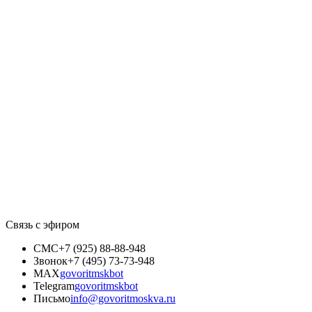
Связь с эфиром
СМС
+7 (925) 88-88-948
Звонок
+7 (495) 73-73-948
MAX
govoritmskbot
Telegram
govoritmskbot
Письмо
info@govoritmoskva.ru