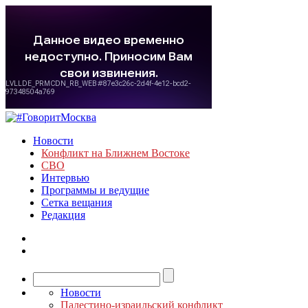
Новости
Конфликт на Ближнем Востоке
СВО
Интервью
Программы и ведущие
Сетка вещания
Редакция
Новости
Палестино-израильский конфликт