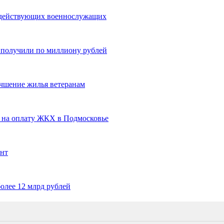
 действующих военнослужащих
 получили по миллиону рублей
учшение жилья ветеранам
й на оплату ЖКХ в Подмосковье
онт
олее 12 млрд рублей