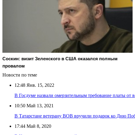
Соскин: визит Зеленского в США оказался полным
провалом
Новости по теме
12:48
Янв. 15, 2022
В Госдуме назвали омерзительным требование платы от ве
10:50
Май 13, 2021
В Татарстане ветерану ВОВ вручили подарок ко Дню По
17:44
Май 8, 2020