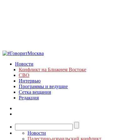
Новости
Конфликт на Ближнем Востоке
СВО
Интервью
Программы и ведущие
Сетка вещания
Редакция
Новости
Палестино-израильский конфликт