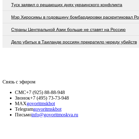
Туск заявил о решающих днях украинского конфликта
Мэр Хиросимы в годовщину бомбардировки раскритиковал Р
Страны Центральной Азии больше не ставят на Россию
Дело убитых в Таиланде россиян прекратило череду убийств
Связь с эфиром
СМС
+7 (925) 88-88-948
Звонок
+7 (495) 73-73-948
MAX
govoritmskbot
Telegram
govoritmskbot
Письмо
info@govoritmoskva.ru