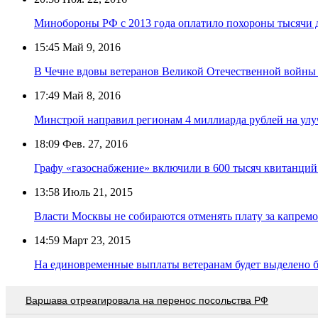
Минобороны РФ с 2013 года оплатило похороны тысячи
15:45
Май 9, 2016
В Чечне вдовы ветеранов Великой Отечественной войны
17:49
Май 8, 2016
Минстрой направил регионам 4 миллиарда рублей на ул
18:09
Фев. 27, 2016
Графу «газоснабжение» включили в 600 тысяч квитанци
13:58
Июль 21, 2015
Власти Москвы не собираются отменять плату за капрем
14:59
Март 23, 2015
На единовременные выплаты ветеранам будет выделено б
Варшава отреагировала на перенос посольства РФ