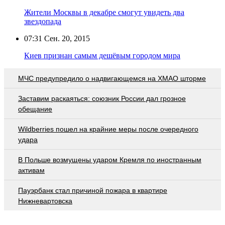
Жители Москвы в декабре смогут увидеть два
звездопада
07:31
Сен. 20, 2015
Киев признан самым дешёвым городом мира
МЧС предупредило о надвигающемся на ХМАО шторме
Заставим раскаяться: союзник России дал грозное
обещание
Wildberries пошел на крайние меры после очередного
удара
В Польше возмущены ударом Кремля по иностранным
активам
Пауэрбанк стал причиной пожара в квартире
Нижневартовска