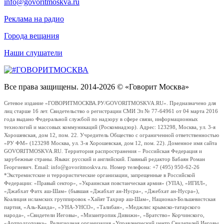
info@govoritmoskva.ru
Реклама на радио
Города вещания
Наши слушатели
Все права защищены. 2014-2026 © «Говорит Москва»
Сетевое издание «ГОВОРИТМОСКВА.РУ/GOVORITMOSKVA.RU». Предназначено для
лиц старше 16 лет. Свидетельство о регистрации СМИ Эл № 77-64961 от 04 марта 2016
года выдано Федеральной службой по надзору в сфере связи, информационных
технологий и массовых коммуникаций (Роскомнадзор). Адрес: 123298, Москва, ул. 3-я
Хорошевская, дом 12, пом. 22. Учредитель Общество с ограниченной ответственностью
«РУ ФМ» (123298 Москва, ул. 3-я Хорошевская, дом 12, пом. 22). Доменное имя сайта
GOVORITMOSKVA.RU. Территория распространения – Российская Федерация и
зарубежные страны. Языки: русский и английский. Главный редактор Бабаян Роман
Георгиевич. Email: info@govoritmoskva.ru. Номер телефона: +7 (495) 950-62-26
*Экстремистские и террористические организации, запрещенные в Российской
Федерации: «Правый сектор», «Украинская повстанческая армия» (УПА), «ИГИЛ»,
«Джабхат Фатх аш-Шам» (бывшая «Джабхат ан-Нусра», «Джебхат ан-Нусра»),
Коалиция исламских группировок «Хайят Тахрир аш-Шам», Национал-Большевистская
партия, «Аль-Каида», «УНА-УНСО», «Талибан», «Меджлис крымско-татарского
народа», «Свидетели Иеговы», «Мизантропик Дивижн», «Братство» Корчинского,
«Артподготовка», Религиозная организация «Управленческий центр Свидетелей Иеговы