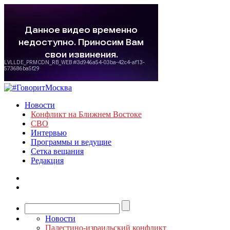
Новости
Конфликт на Ближнем Востоке
СВО
Интервью
Программы и ведущие
Сетка вещания
Редакция
Новости
Палестино-израильский конфликт