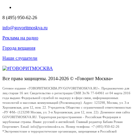
8 (495) 950-62-26
info@govoritmoskva.ru
Реклама на радио
Города вещания
Наши слушатели
Все права защищены. 2014-2026 © «Говорит Москва»
Сетевое издание «ГОВОРИТМОСКВА.РУ/GOVORITMOSKVA.RU». Предназначено для
лиц старше 16 лет. Свидетельство о регистрации СМИ Эл № 77-64961 от 04 марта 2016
года выдано Федеральной службой по надзору в сфере связи, информационных
технологий и массовых коммуникаций (Роскомнадзор). Адрес: 123298, Москва, ул. 3-я
Хорошевская, дом 12, пом. 22. Учредитель Общество с ограниченной ответственностью
«РУ ФМ» (123298 Москва, ул. 3-я Хорошевская, дом 12, пом. 22). Доменное имя сайта
GOVORITMOSKVA.RU. Территория распространения – Российская Федерация и
зарубежные страны. Языки: русский и английский. Главный редактор Бабаян Роман
Георгиевич. Email: info@govoritmoskva.ru. Номер телефона: +7 (495) 950-62-26
*Экстремистские и террористические организации, запрещенные в Российской