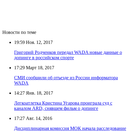
Новости по теме
19:59
Ноя. 12, 2017
Григорий Родченков передал WADA новые данные о
допинге в российском спорте
17:29
Март 18, 2017
СМИ сообщили об отъезде из России информатора
WADA
14:27
Янв. 18, 2017
Легкоатлетка Кристина Угарова проиграла суд с
каналом ARD, снявшем фильм о допинге
17:27
Авг. 14, 2016
Дисциплинарная комиссия МОК начала расследование