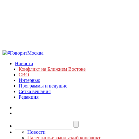
Новости
Конфликт на Ближнем Востоке
СВО
Интервью
Программы и ведущие
Сетка вещания
Редакция
Новости
Палестино-израильский конфликт