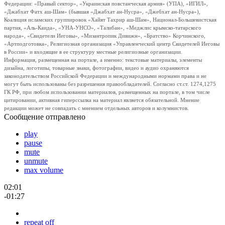
Федерации: «Правый сектор», «Украинская повстанческая армия» (УПА), «ИГИЛ»,
«Джабхат Фатх аш-Шам» (бывшая «Джабхат ан-Нусра», «Джебхат ан-Нусра»),
Коалиция исламских группировок «Хайят Тахрир аш-Шам», Национал-Большевистская
партия, «Аль-Каида», «УНА-УНСО», «Талибан», «Меджлис крымско-татарского
народа», «Свидетели Иеговы», «Мизантропик Дивижн», «Братство» Корчинского,
«Артподготовка», Религиозная организация «Управленческий центр Свидетелей Иеговы
в России» и входящие в ее структуру местные религиозные организации.
Информация, размещенная на портале, а именно: текстовые материалы, элементы
дизайна, логотипы, товарные знаки, фотографии, видео и аудио охраняются
законодательством Российской Федерации и международными нормами права и не
могут быть использованы без разрешения правообладателей. Согласно ст.ст. 1274,1275
ГК РФ, при любом использовании материалов, размещенных на портале, в том числе
цитировании, активная гиперссылка на материал является обязательной. Мнение
редакции может не совпадать с мнением отдельных авторов и колумнистов.
Сообщение отправлено
play
pause
mute
unmute
max volume
02:01
-01:27
repeat off