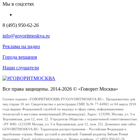
Мы в соцсетях
8 (495) 950-62-26
info@govoritmoskva.ru
Реклама на радио
Города вещания
Наши слушатели
Все права защищены. 2014-2026 © «Говорит Москва»
Сетевое издание «ГОВОРИТМОСКВА.РУ/GOVORITMOSKVA.RU». Предназначено для
лиц старше 16 лет. Свидетельство о регистрации СМИ Эл № 77-64961 от 04 марта 2016
года выдано Федеральной службой по надзору в сфере связи, информационных
технологий и массовых коммуникаций (Роскомнадзор). Адрес: 123298, Москва, ул. 3-я
Хорошевская, дом 12, пом. 22. Учредитель Общество с ограниченной ответственностью
«РУ ФМ» (123298 Москва, ул. 3-я Хорошевская, дом 12, пом. 22). Доменное имя сайта
GOVORITMOSKVA.RU. Территория распространения – Российская Федерация и
зарубежные страны. Языки: русский и английский. Главный редактор Бабаян Роман
Георгиевич. Email: info@govoritmoskva.ru. Номер телефона: +7 (495) 950-62-26