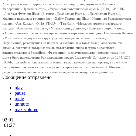
*Экстремистские и террористические организации, запрещенные в Российской
Федерации: «Правый сектор», «Украинская повстанческая армия» (УПА), «ИГИЛ»,
«Джабхат Фатх аш-Шам» (бывшая «Джабхат ан-Нусра», «Джебхат ан-Нусра»),
Коалиция исламских группировок «Хайят Тахрир аш-Шам», Национал-Большевистская
партия, «Аль-Каида», «УНА-УНСО», «Талибан», «Меджлис крымско-татарского
народа», «Свидетели Иеговы», «Мизантропик Дивижн», «Братство» Корчинского,
«Артподготовка», Религиозная организация «Управленческий центр Свидетелей Иеговы
в России» и входящие в ее структуру местные религиозные организации.
Информация, размещенная на портале, а именно: текстовые материалы, элементы
дизайна, логотипы, товарные знаки, фотографии, видео и аудио охраняются
законодательством Российской Федерации и международными нормами права и не
могут быть использованы без разрешения правообладателей. Согласно ст.ст. 1274,1275
ГК РФ, при любом использовании материалов, размещенных на портале, в том числе
цитировании, активная гиперссылка на материал является обязательной. Мнение
редакции может не совпадать с мнением отдельных авторов и колумнистов.
Сообщение отправлено
play
pause
mute
unmute
max volume
02:01
-01:27