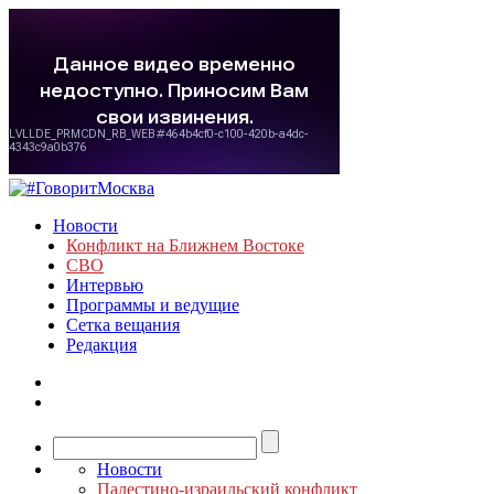
Новости
Конфликт на Ближнем Востоке
СВО
Интервью
Программы и ведущие
Сетка вещания
Редакция
Новости
Палестино-израильский конфликт