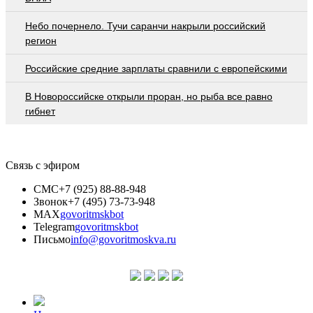
Небо почернело. Тучи саранчи накрыли российский
регион
Российские средние зарплаты сравнили с европейскими
В Новороссийске открыли проран, но рыба все равно
гибнет
Связь с эфиром
СМС
+7 (925) 88-88-948
Звонок
+7 (495) 73-73-948
MAX
govoritmskbot
Telegram
govoritmskbot
Письмо
info@govoritmoskva.ru