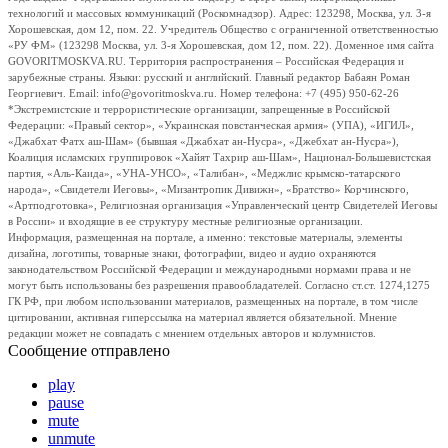
технологий и массовых коммуникаций (Роскомнадзор). Адрес: 123298, Москва, ул. 3-я
Хорошевская, дом 12, пом. 22. Учредитель Общество с ограниченной ответственностью
«РУ ФМ» (123298 Москва, ул. 3-я Хорошевская, дом 12, пом. 22). Доменное имя сайта
GOVORITMOSKVA.RU. Территория распространения – Российская Федерация и
зарубежные страны. Языки: русский и английский. Главный редактор Бабаян Роман
Георгиевич. Email: info@govoritmoskva.ru. Номер телефона: +7 (495) 950-62-26
*Экстремистские и террористические организации, запрещенные в Российской
Федерации: «Правый сектор», «Украинская повстанческая армия» (УПА), «ИГИЛ»,
«Джабхат Фатх аш-Шам» (бывшая «Джабхат ан-Нусра», «Джебхат ан-Нусра»),
Коалиция исламских группировок «Хайят Тахрир аш-Шам», Национал-Большевистская
партия, «Аль-Каида», «УНА-УНСО», «Талибан», «Меджлис крымско-татарского
народа», «Свидетели Иеговы», «Мизантропик Дивижн», «Братство» Корчинского,
«Артподготовка», Религиозная организация «Управленческий центр Свидетелей Иеговы
в России» и входящие в ее структуру местные религиозные организации.
Информация, размещенная на портале, а именно: текстовые материалы, элементы
дизайна, логотипы, товарные знаки, фотографии, видео и аудио охраняются
законодательством Российской Федерации и международными нормами права и не
могут быть использованы без разрешения правообладателей. Согласно ст.ст. 1274,1275
ГК РФ, при любом использовании материалов, размещенных на портале, в том числе
цитировании, активная гиперссылка на материал является обязательной. Мнение
редакции может не совпадать с мнением отдельных авторов и колумнистов.
Сообщение отправлено
play
pause
mute
unmute