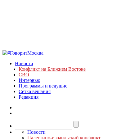
Новости
Конфликт на Ближнем Востоке
СВО
Интервью
Программы и ведущие
Сетка вещания
Редакция
Новости
Палестино-израильский конфликт