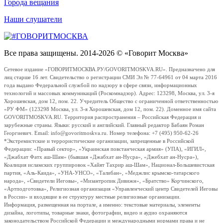
Города вещания
Наши слушатели
Все права защищены. 2014-2026 © «Говорит Москва»
Сетевое издание «ГОВОРИТМОСКВА.РУ/GOVORITMOSKVA.RU». Предназначено для
лиц старше 16 лет. Свидетельство о регистрации СМИ Эл № 77-64961 от 04 марта 2016
года выдано Федеральной службой по надзору в сфере связи, информационных
технологий и массовых коммуникаций (Роскомнадзор). Адрес: 123298, Москва, ул. 3-я
Хорошевская, дом 12, пом. 22. Учредитель Общество с ограниченной ответственностью
«РУ ФМ» (123298 Москва, ул. 3-я Хорошевская, дом 12, пом. 22). Доменное имя сайта
GOVORITMOSKVA.RU. Территория распространения – Российская Федерация и
зарубежные страны. Языки: русский и английский. Главный редактор Бабаян Роман
Георгиевич. Email: info@govoritmoskva.ru. Номер телефона: +7 (495) 950-62-26
*Экстремистские и террористические организации, запрещенные в Российской
Федерации: «Правый сектор», «Украинская повстанческая армия» (УПА), «ИГИЛ»,
«Джабхат Фатх аш-Шам» (бывшая «Джабхат ан-Нусра», «Джебхат ан-Нусра»),
Коалиция исламских группировок «Хайят Тахрир аш-Шам», Национал-Большевистская
партия, «Аль-Каида», «УНА-УНСО», «Талибан», «Меджлис крымско-татарского
народа», «Свидетели Иеговы», «Мизантропик Дивижн», «Братство» Корчинского,
«Артподготовка», Религиозная организация «Управленческий центр Свидетелей Иеговы
в России» и входящие в ее структуру местные религиозные организации.
Информация, размещенная на портале, а именно: текстовые материалы, элементы
дизайна, логотипы, товарные знаки, фотографии, видео и аудио охраняются
законодательством Российской Федерации и международными нормами права и не