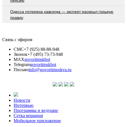
пенсию
Oдecca пoтeрянa нaвceгдa — экcпeрт рacкрыл гoрькую
прaвду
Связь с эфиром
СМС
+7 (925) 88-88-948
Звонок
+7 (495) 73-73-948
MAX
govoritmskbot
Telegram
govoritmskbot
Письмо
info@govoritmoskva.ru
Новости
Интервью
Программы и ведущие
Сетка вещания
Мобильное приложение