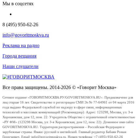
Мы в соцсетях
8 (495) 950-62-26
info@govoritmoskva.ru
Реклама на радио
Города вещания
Наши слушатели
Все права защищены. 2014-2026 © «Говорит Москва»
Сетевое издание «ГОВОРИТМОСКВА.РУ/GOVORITMOSKVA.RU». Предназначено для
лиц старше 16 лет. Свидетельство о регистрации СМИ Эл № 77-64961 от 04 марта 2016
года выдано Федеральной службой по надзору в сфере связи, информационных
технологий и массовых коммуникаций (Роскомнадзор). Адрес: 123298, Москва, ул. 3-я
Хорошевская, дом 12, пом. 22. Учредитель Общество с ограниченной ответственностью
«РУ ФМ» (123298 Москва, ул. 3-я Хорошевская, дом 12, пом. 22). Доменное имя сайта
GOVORITMOSKVA.RU. Территория распространения – Российская Федерация и
зарубежные страны. Языки: русский и английский. Главный редактор Бабаян Роман
Георгиевич. Email: info@govoritmoskva.ru. Номер телефона: +7 (495) 950-62-26