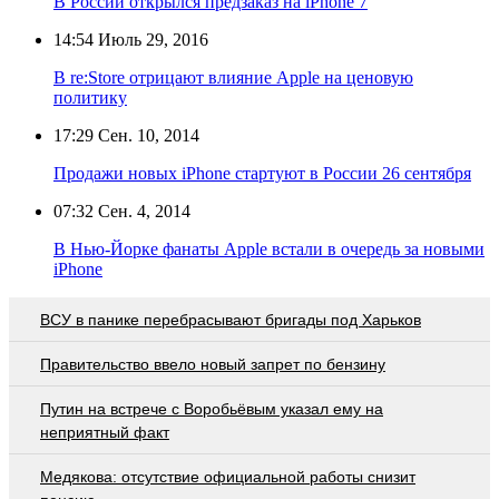
В России открылся предзаказ на iPhone 7
14:54
Июль 29, 2016
В re:Store отрицают влияние Apple на ценовую
политику
17:29
Сен. 10, 2014
Продажи новых iPhone стартуют в России 26 сентября
07:32
Сен. 4, 2014
В Нью-Йорке фанаты Apple встали в очередь за новыми
iPhone
ВСУ в панике перебрасывают бригады под Харьков
Правительство ввело новый запрет по бензину
Путин на встрече с Воробьёвым указал ему на
неприятный факт
Медякова: отсутствие официальной работы снизит