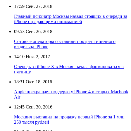
17:59
Сен. 27, 2018
Главный психиатр Москвы назвал стоящих в очереди за
iPhone страдающими ониоманией
09:53
Сен. 26, 2018
Сотовые операторы составили портрет типичного
владельца iPhone
14:10
Ноя. 2, 2017
Очередь за iPhone X в Москве начала формироваться в
пятницу
18:31
Окт. 18, 2016
Apple прекращает поддержку iPhone 4 и старых Macbook
Air
12:45
Сен. 30, 2016
Москвич выставил на продажу первый iPhone за 1 млн
250 тысяч рублей