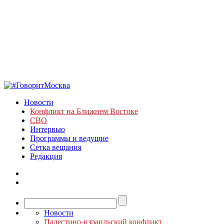
Новости
Конфликт на Ближнем Востоке
СВО
Интервью
Программы и ведущие
Сетка вещания
Редакция
Новости
Палестино-израильский конфликт