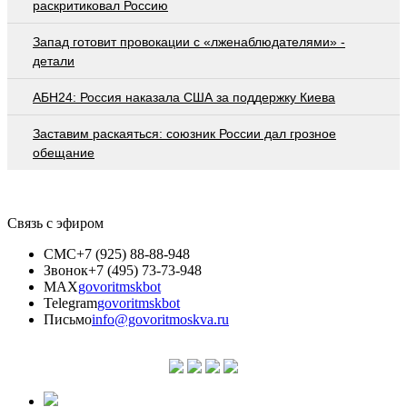
раскритиковал Россию
Запад готовит провокации с «лженаблюдателями» -
детали
АБН24: Россия наказала США за поддержку Киева
Заставим раскаяться: союзник России дал грозное
обещание
Связь с эфиром
СМС
+7 (925) 88-88-948
Звонок
+7 (495) 73-73-948
MAX
govoritmskbot
Telegram
govoritmskbot
Письмо
info@govoritmoskva.ru