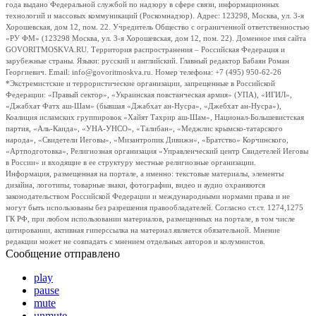
года выдано Федеральной службой по надзору в сфере связи, информационных
технологий и массовых коммуникаций (Роскомнадзор). Адрес: 123298, Москва, ул. 3-я
Хорошевская, дом 12, пом. 22. Учредитель Общество с ограниченной ответственностью
«РУ ФМ» (123298 Москва, ул. 3-я Хорошевская, дом 12, пом. 22). Доменное имя сайта
GOVORITMOSKVA.RU. Территория распространения – Российская Федерация и
зарубежные страны. Языки: русский и английский. Главный редактор Бабаян Роман
Георгиевич. Email: info@govoritmoskva.ru. Номер телефона: +7 (495) 950-62-26
*Экстремистские и террористические организации, запрещенные в Российской
Федерации: «Правый сектор», «Украинская повстанческая армия» (УПА), «ИГИЛ»,
«Джабхат Фатх аш-Шам» (бывшая «Джабхат ан-Нусра», «Джебхат ан-Нусра»),
Коалиция исламских группировок «Хайят Тахрир аш-Шам», Национал-Большевистская
партия, «Аль-Каида», «УНА-УНСО», «Талибан», «Меджлис крымско-татарского
народа», «Свидетели Иеговы», «Мизантропик Дивижн», «Братство» Корчинского,
«Артподготовка», Религиозная организация «Управленческий центр Свидетелей Иеговы
в России» и входящие в ее структуру местные религиозные организации.
Информация, размещенная на портале, а именно: текстовые материалы, элементы
дизайна, логотипы, товарные знаки, фотографии, видео и аудио охраняются
законодательством Российской Федерации и международными нормами права и не
могут быть использованы без разрешения правообладателей. Согласно ст.ст. 1274,1275
ГК РФ, при любом использовании материалов, размещенных на портале, в том числе
цитировании, активная гиперссылка на материал является обязательной. Мнение
редакции может не совпадать с мнением отдельных авторов и колумнистов.
Сообщение отправлено
play
pause
mute
unmute