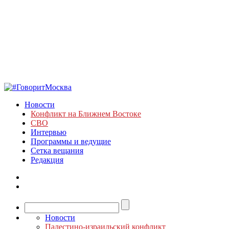
Новости
Конфликт на Ближнем Востоке
СВО
Интервью
Программы и ведущие
Сетка вещания
Редакция
Новости
Палестино-израильский конфликт