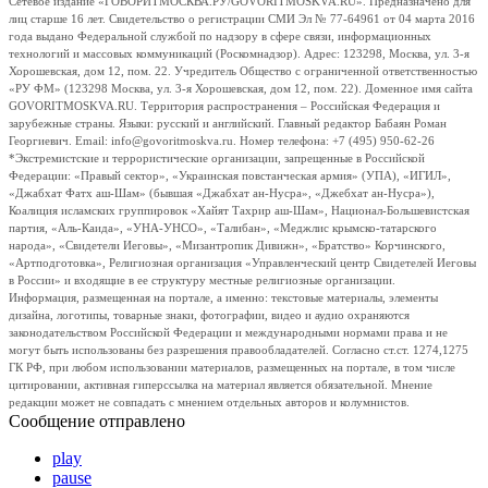
Сетевое издание «ГОВОРИТМОСКВА.РУ/GOVORITMOSKVA.RU». Предназначено для
лиц старше 16 лет. Свидетельство о регистрации СМИ Эл № 77-64961 от 04 марта 2016
года выдано Федеральной службой по надзору в сфере связи, информационных
технологий и массовых коммуникаций (Роскомнадзор). Адрес: 123298, Москва, ул. 3-я
Хорошевская, дом 12, пом. 22. Учредитель Общество с ограниченной ответственностью
«РУ ФМ» (123298 Москва, ул. 3-я Хорошевская, дом 12, пом. 22). Доменное имя сайта
GOVORITMOSKVA.RU. Территория распространения – Российская Федерация и
зарубежные страны. Языки: русский и английский. Главный редактор Бабаян Роман
Георгиевич. Email: info@govoritmoskva.ru. Номер телефона: +7 (495) 950-62-26
*Экстремистские и террористические организации, запрещенные в Российской
Федерации: «Правый сектор», «Украинская повстанческая армия» (УПА), «ИГИЛ»,
«Джабхат Фатх аш-Шам» (бывшая «Джабхат ан-Нусра», «Джебхат ан-Нусра»),
Коалиция исламских группировок «Хайят Тахрир аш-Шам», Национал-Большевистская
партия, «Аль-Каида», «УНА-УНСО», «Талибан», «Меджлис крымско-татарского
народа», «Свидетели Иеговы», «Мизантропик Дивижн», «Братство» Корчинского,
«Артподготовка», Религиозная организация «Управленческий центр Свидетелей Иеговы
в России» и входящие в ее структуру местные религиозные организации.
Информация, размещенная на портале, а именно: текстовые материалы, элементы
дизайна, логотипы, товарные знаки, фотографии, видео и аудио охраняются
законодательством Российской Федерации и международными нормами права и не
могут быть использованы без разрешения правообладателей. Согласно ст.ст. 1274,1275
ГК РФ, при любом использовании материалов, размещенных на портале, в том числе
цитировании, активная гиперссылка на материал является обязательной. Мнение
редакции может не совпадать с мнением отдельных авторов и колумнистов.
Сообщение отправлено
play
pause