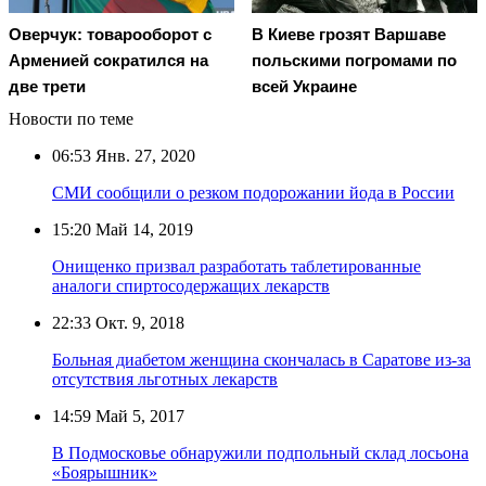
Оверчук: товарооборот с
В Киеве грозят Варшаве
Арменией сократился на
польскими погромами по
две трети
всей Украине
Новости по теме
06:53
Янв. 27, 2020
СМИ сообщили о резком подорожании йода в России
15:20
Май 14, 2019
Онищенко призвал разработать таблетированные
аналоги спиртосодержащих лекарств
22:33
Окт. 9, 2018
Больная диабетом женщина скончалась в Саратове из-за
отсутствия льготных лекарств
14:59
Май 5, 2017
В Подмосковье обнаружили подпольный склад лосьона
«Боярышник»