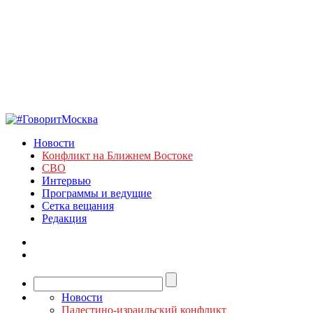
Новости
Конфликт на Ближнем Востоке
СВО
Интервью
Программы и ведущие
Сетка вещания
Редакция
Новости
Палестино-израильский конфликт