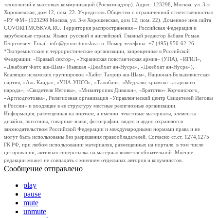
технологий и массовых коммуникаций (Роскомнадзор). Адрес: 123298, Москва, ул. 3-я
Хорошевская, дом 12, пом. 22. Учредитель Общество с ограниченной ответственностью
«РУ ФМ» (123298 Москва, ул. 3-я Хорошевская, дом 12, пом. 22). Доменное имя сайта
GOVORITMOSKVA.RU. Территория распространения – Российская Федерация и
зарубежные страны. Языки: русский и английский. Главный редактор Бабаян Роман
Георгиевич. Email: info@govoritmoskva.ru. Номер телефона: +7 (495) 950-62-26
*Экстремистские и террористические организации, запрещенные в Российской
Федерации: «Правый сектор», «Украинская повстанческая армия» (УПА), «ИГИЛ»,
«Джабхат Фатх аш-Шам» (бывшая «Джабхат ан-Нусра», «Джебхат ан-Нусра»),
Коалиция исламских группировок «Хайят Тахрир аш-Шам», Национал-Большевистская
партия, «Аль-Каида», «УНА-УНСО», «Талибан», «Меджлис крымско-татарского
народа», «Свидетели Иеговы», «Мизантропик Дивижн», «Братство» Корчинского,
«Артподготовка», Религиозная организация «Управленческий центр Свидетелей Иеговы
в России» и входящие в ее структуру местные религиозные организации.
Информация, размещенная на портале, а именно: текстовые материалы, элементы
дизайна, логотипы, товарные знаки, фотографии, видео и аудио охраняются
законодательством Российской Федерации и международными нормами права и не
могут быть использованы без разрешения правообладателей. Согласно ст.ст. 1274,1275
ГК РФ, при любом использовании материалов, размещенных на портале, в том числе
цитировании, активная гиперссылка на материал является обязательной. Мнение
редакции может не совпадать с мнением отдельных авторов и колумнистов.
Сообщение отправлено
play
pause
mute
unmute