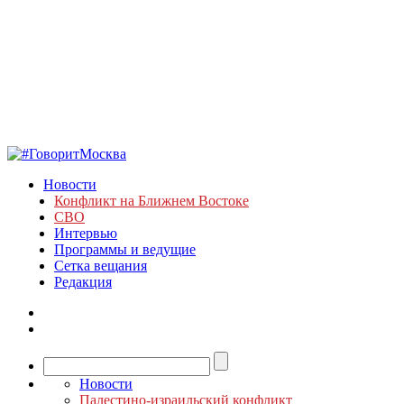
Новости
Конфликт на Ближнем Востоке
СВО
Интервью
Программы и ведущие
Сетка вещания
Редакция
Новости
Палестино-израильский конфликт