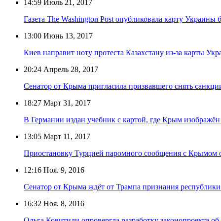
14:59
Июль 21, 2017
Газета The Washington Post опубликовала карту Украины 
13:00
Июнь 13, 2017
Киев направит ноту протеста Казахстану из-за карты Ук
20:24
Апрель 28, 2017
Сенатор от Крыма пригласила призвавшего снять санкц
18:27
Март 31, 2017
В Германии издан учебник с картой, где Крым изображён
13:05
Март 11, 2017
Приостановку Турцией паромного сообщения с Крымом 
12:16
Ноя. 9, 2016
Сенатор от Крыма ждёт от Трампа признания республик
16:32
Ноя. 8, 2016
Ольга Ковитиди опровергла разработку законопроекта об