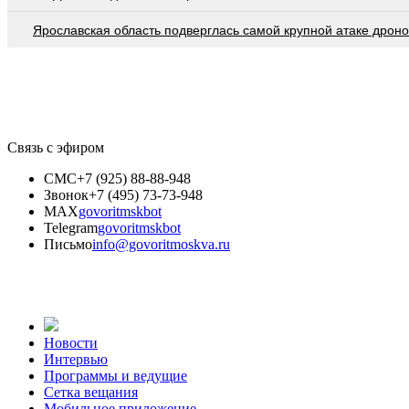
Ярославская область подверглась самой крупной атаке дроно
Связь с эфиром
СМС
+7 (925) 88-88-948
Звонок
+7 (495) 73-73-948
MAX
govoritmskbot
Telegram
govoritmskbot
Письмо
info@govoritmoskva.ru
Новости
Интервью
Программы и ведущие
Сетка вещания
Мобильное приложение