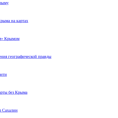
Крыму
Крыма на картах
ым» Крымом
ения географической правды
фити
арты без Крыма
л Сахалин