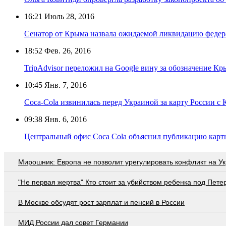
16:21
Июль 28, 2016
Сенатор от Крыма назвала ожидаемой ликвидацию федер
18:52
Фев. 26, 2016
TripAdvisor переложил на Google вину за обозначение К
10:45
Янв. 7, 2016
Coca-Cola извинилась перед Украиной за карту России с
09:38
Янв. 6, 2016
Центральный офис Coca Cola объяснил публикацию карт
Мирошник: Европа не позволит урегулировать конфликт на У
"Не первая жертва" Кто стоит за убийством ребенка под Пете
В Москве обсудят рост зарплат и пенсий в России
МИД России дал совет Германии