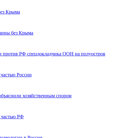
без Крыма
раины без Крыма
ии против РФ спецдокладчика ООН на полуостров
 частью России
объяснили хозяйственным спором
и частью РФ
 идеологии в России