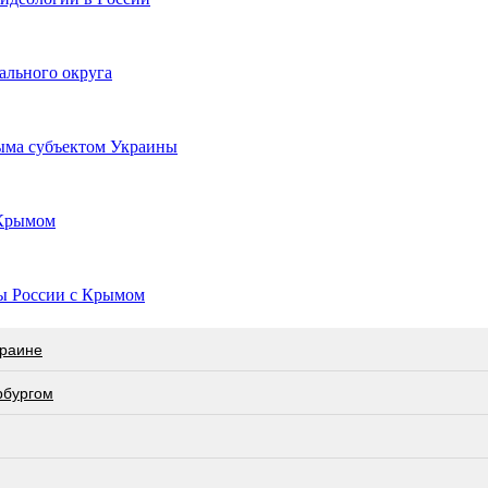
ального округа
рыма субъектом Украины
 Крымом
ы России с Крымом
краине
рбургом