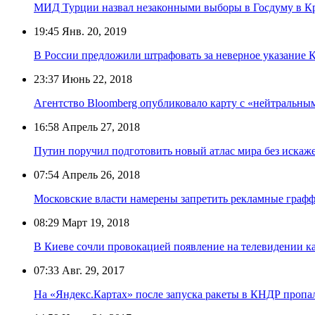
МИД Турции назвал незаконными выборы в Госдуму в 
19:45
Янв. 20, 2019
В России предложили штрафовать за неверное указание 
23:37
Июнь 22, 2018
Агентство Bloomberg опубликовало карту с «нейтральн
16:58
Апрель 27, 2018
Путин поручил подготовить новый атлас мира без искаж
07:54
Апрель 26, 2018
Московские власти намерены запретить рекламные граф
08:29
Март 19, 2018
В Киеве сочли провокацией появление на телевидении к
07:33
Авг. 29, 2017
На «Яндекс.Картах» после запуска ракеты в КНДР пропа