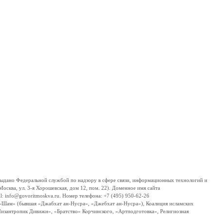
дано Федеральной службой по надзору в сфере связи, информационных технологий и
сква, ул. 3-я Хорошевская, дом 12, пом. 22). Доменное имя сайта
 info@govoritmoskva.ru. Номер телефона: +7 (495) 950-62-26
ш-Шам» (бывшая «Джабхат ан-Нусра», «Джебхат ан-Нусра»), Коалиция исламских
изантропик Дивижн», «Братство» Корчинского, «Артподготовка», Религиозная