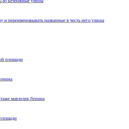
 2-ю Безбожные улицы
у и переименовывать названные в честь него улицы
ной площади
Ленина
нтаже мавзолея Ленина
 площади