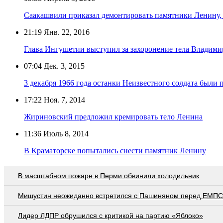
Саакашвили приказал демонтировать памятники Ленину,
21:19
Янв. 22, 2016
Глава Ингушетии выступил за захоронение тела Владими
07:04
Дек. 3, 2015
3 декабря 1966 года останки Неизвестного солдата были
17:22
Ноя. 7, 2014
Жириновский предложил кремировать тело Ленина
11:36
Июль 8, 2014
В Краматорске попытались снести памятник Ленину
В масштабном пожаре в Перми обвинили холодильник
Мишустин неожиданно встретился с Пашиняном перед ЕМПС
Лидер ЛДПР обрушился с критикой на партию «Яблоко»