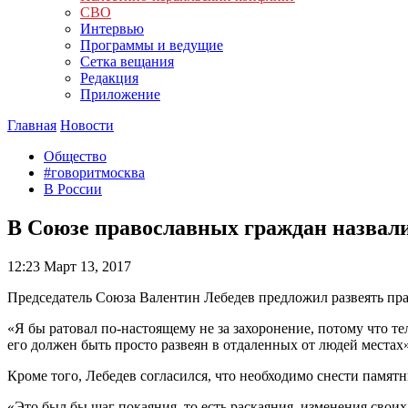
СВО
Интервью
Программы и ведущие
Сетка вещания
Редакция
Приложение
Главная
Новости
Общество
#говоритмосква
В России
В Союзе православных граждан назвал
12:23
Март 13, 2017
Председатель Союза Валентин Лебедев предложил развеять пра
«Я бы ратовал по-настоящему не за захоронение, потому что те
его должен быть просто развеян в отдаленных от людей местах
Кроме того, Лебедев согласился, что необходимо снести памят
«Это был бы шаг покаяния, то есть раскаяния, изменения свои