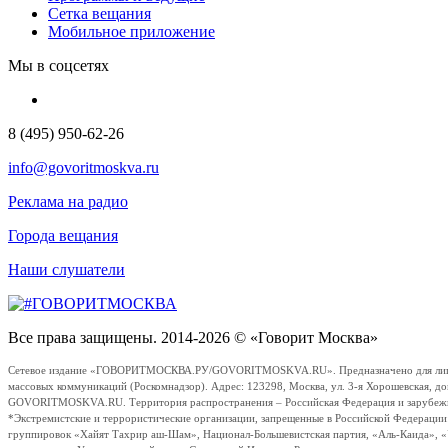
Сетка вещания
Мобильное приложение
Мы в соцсетях
8 (495) 950-62-26
info@govoritmoskva.ru
Реклама на радио
Города вещания
Наши слушатели
Все права защищены. 2014-2026 © «Говорит Москва»
Сетевое издание «ГОВОРИТМОСКВА.РУ/GOVORITMOSKVA.RU». Предназначено для лиц стар
массовых коммуникаций (Роскомнадзор). Адрес: 123298, Москва, ул. 3-я Хорошевская, д
GOVORITMOSKVA.RU. Территория распространения – Российская Федерация и зарубежные с
*Экстремистские и террористические организации, запрещенные в Российской Федераци
группировок «Хайят Тахрир аш-Шам», Национал-Большевистская партия, «Аль-Каида», 