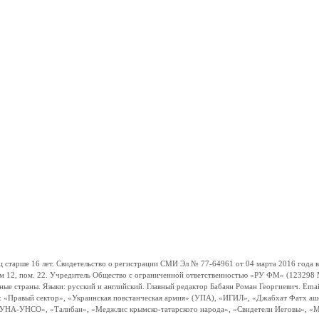
ше 16 лет. Свидетельство о регистрации СМИ Эл № 77-64961 от 04 марта 2016 года вы
ом 12, пом. 22. Учредитель Общество с ограниченной ответственностью «РУ ФМ» (123298 Мо
траны. Языки: русский и английский. Главный редактор Бабаян Роман Георгиевич. Email:
и: «Правый сектор», «Украинская повстанческая армия» (УПА), «ИГИЛ», «Джабхат Фатх а
«УНА-УНСО», «Талибан», «Меджлис крымско-татарского народа», «Свидетели Иеговы», «М