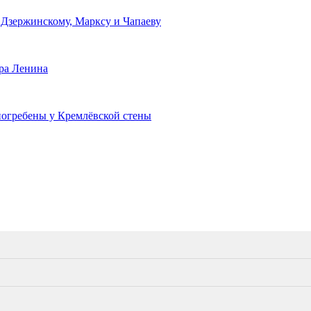
 Дзержинскому, Марксу и Чапаеву
ра Ленина
 погребены у Кремлёвской стены