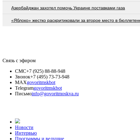
Азербайджан захотел помочь Украине поставками газа
«Яблоко» жестко раскритиковали за второе место в бюллетен
Связь с эфиром
СМС
+7 (925) 88-88-948
Звонок
+7 (495) 73-73-948
MAX
govoritmskbot
Telegram
govoritmskbot
Письмо
info@govoritmoskva.ru
Новости
Интервью
Программы и ведущие