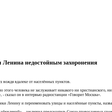
и Ленина недостойным захоронения
х вождя вдалеке от населённых пунктов.
ло этого человека не заслуживает никакого ни христианского, н
», - сказал он в интервью радиостанции «Говорит Москва».
ники Ленину и переименовать улицы и населённые пункты, назва
х убеждений», - заключил председатель Союза православных гра