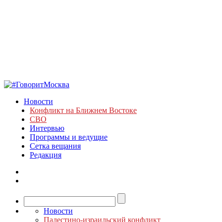
Новости
Конфликт на Ближнем Востоке
СВО
Интервью
Программы и ведущие
Сетка вещания
Редакция
Новости
Палестино-израильский конфликт