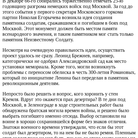
В декабре 66-го собирались торжественно отмечать 25-ю
годовщину разгрома немецких войск под Москвой. За год до
этого события у первого секретаря Московского горкома
партии Николая Егорычева возникла идея создания
памятника солдатам, сражавшимся и погибшим в боях под
Москвой. Этот монумент должен быть местом памяти
всенародного значения, и таким памятником мог стать только
памятник Неизвестному Солдату.
Несмотря на очевидную правильность идеи, осуществить
проект удалось не сразу. Леонид Брежнев, например,
категорически не одобрял Александровский сад как место
установки мемориала. Кроме того, могли возникнуть
проблемы с переносом обелиска в честь 300-летия Романовых,
который по инициативе Ленина был переделан в памятник
революционным деятелям.
Непросто было решить и вопрос, кого хоронить у стен
Кремля. Вдруг это окажется прах дезертира? В те дни под
Москвой, в Зеленограде в ходе строительных работ была
обнаружена братская могила времен войны, и решено было
выбрать погибшего именно отсюда. Выбор остановили на
воине в хорошо сохранившейся форме без знаков отличия.
Знатоки военного времени утверждали, что если бы этот
солдат был дезертиром, то на нем бы не было ремня. Пленным