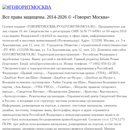
Все права защищены. 2014-2026 © «Говорит Москва»
Сетевое издание «ГОВОРИТМОСКВА.РУ/GOVORITMOSKVA.RU». Предназначено для
лиц старше 16 лет. Свидетельство о регистрации СМИ Эл № 77-64961 от 04 марта 2016
года выдано Федеральной службой по надзору в сфере связи, информационных
технологий и массовых коммуникаций (Роскомнадзор). Адрес: 123298, Москва, ул. 3-я
Хорошевская, дом 12, пом. 22. Учредитель Общество с ограниченной ответственностью
«РУ ФМ» (123298 Москва, ул. 3-я Хорошевская, дом 12, пом. 22). Доменное имя сайта
GOVORITMOSKVA.RU. Территория распространения – Российская Федерация и
зарубежные страны. Языки: русский и английский. Главный редактор Бабаян Роман
Георгиевич. Email: info@govoritmoskva.ru. Номер телефона: +7 (495) 950-62-26
*Экстремистские и террористические организации, запрещенные в Российской
Федерации: «Правый сектор», «Украинская повстанческая армия» (УПА), «ИГИЛ»,
«Джабхат Фатх аш-Шам» (бывшая «Джабхат ан-Нусра», «Джебхат ан-Нусра»),
Коалиция исламских группировок «Хайят Тахрир аш-Шам», Национал-Большевистская
партия, «Аль-Каида», «УНА-УНСО», «Талибан», «Меджлис крымско-татарского
народа», «Свидетели Иеговы», «Мизантропик Дивижн», «Братство» Корчинского,
«Артподготовка», Религиозная организация «Управленческий центр Свидетелей Иеговы
в России» и входящие в ее структуру местные религиозные организации.
Информация, размещенная на портале, а именно: текстовые материалы, элементы
дизайна, логотипы, товарные знаки, фотографии, видео и аудио охраняются
законодательством Российской Федерации и международными нормами права и не
могут быть использованы без разрешения правообладателей. Согласно ст.ст. 1274,1275
ГК РФ, при любом использовании материалов, размещенных на портале, в том числе
цитировании, активная гиперссылка на материал является обязательной. Мнение