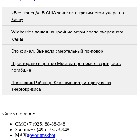
«Все, конец!». В США заявили о критическом ударе по
Киеву
Wildberries пошел на крайние меры после очередного
удара
Это финал. Вынесли смертельный приговор
В ресторане в центре Москвы прогремел взрыв, есть
погибшие
Полковник Рейснер: Киев сменил риторику из-за
энергокризиса
Связь с эфиром
СМС
+7 (925) 88-88-948
Звонок
+7 (495) 73-73-948
MAX
govoritmskbot