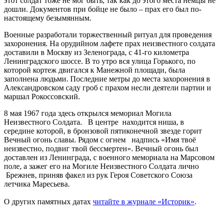
этот солдат тоже не мог быть, так как до этого места немцы не
дошли. Документов при бойце не было – прах его был по-
настоящему безымянным.
Военные разработали торжественный ритуал для проведения
захоронения. На орудийном лафете прах неизвестного солдата
доставили в Москву из Зеленограда, с 41-го километра
Ленинградского шоссе. В то утро вся улица Горького, по
которой кортеж двигался к Манежной площади, была
заполнена людьми. Последние метры до места захоронения в
Александровском саду гроб с прахом несли деятели партии и
маршал Рокоссовский.
8 мая 1967 года здесь открылся мемориал Могила
Неизвестного Солдата. В центре находится ниша, в
середине которой, в бронзовой пятиконечной звезде горит
Вечный огонь славы. Рядом с огнем надпись «Имя твоё
неизвестно, подвиг твой бессмертен». Вечный огонь был
доставлен из Ленинграда, с военного мемориала на Марсовом
поле, а зажег его на Могиле Неизвестного Солдата лично
Брежнев, приняв факел из рук Героя Советского Союза
летчика Маресьева.
О других памятных датах
читайте в журнале «Историк»
.