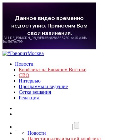
Новости
Конфликт на Ближнем Востоке
СВО
Интервью
Программы и ведущие
Сетка вещания
Редакция
Новости
Палестино-израильский конфликт