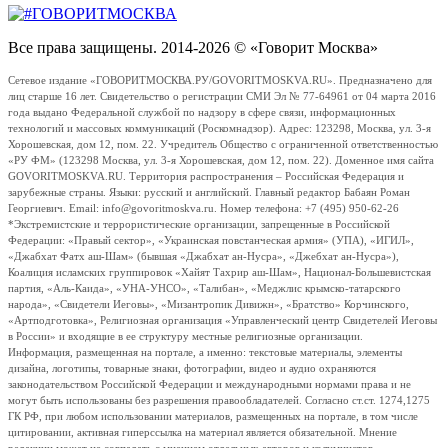
Все права защищены. 2014-2026 © «Говорит Москва»
Сетевое издание «ГОВОРИТМОСКВА.РУ/GOVORITMOSKVA.RU». Предназначено для
лиц старше 16 лет. Свидетельство о регистрации СМИ Эл № 77-64961 от 04 марта 2016
года выдано Федеральной службой по надзору в сфере связи, информационных
технологий и массовых коммуникаций (Роскомнадзор). Адрес: 123298, Москва, ул. 3-я
Хорошевская, дом 12, пом. 22. Учредитель Общество с ограниченной ответственностью
«РУ ФМ» (123298 Москва, ул. 3-я Хорошевская, дом 12, пом. 22). Доменное имя сайта
GOVORITMOSKVA.RU. Территория распространения – Российская Федерация и
зарубежные страны. Языки: русский и английский. Главный редактор Бабаян Роман
Георгиевич. Email: info@govoritmoskva.ru. Номер телефона: +7 (495) 950-62-26
*Экстремистские и террористические организации, запрещенные в Российской
Федерации: «Правый сектор», «Украинская повстанческая армия» (УПА), «ИГИЛ»,
«Джабхат Фатх аш-Шам» (бывшая «Джабхат ан-Нусра», «Джебхат ан-Нусра»),
Коалиция исламских группировок «Хайят Тахрир аш-Шам», Национал-Большевистская
партия, «Аль-Каида», «УНА-УНСО», «Талибан», «Меджлис крымско-татарского
народа», «Свидетели Иеговы», «Мизантропик Дивижн», «Братство» Корчинского,
«Артподготовка», Религиозная организация «Управленческий центр Свидетелей Иеговы
в России» и входящие в ее структуру местные религиозные организации.
Информация, размещенная на портале, а именно: текстовые материалы, элементы
дизайна, логотипы, товарные знаки, фотографии, видео и аудио охраняются
законодательством Российской Федерации и международными нормами права и не
могут быть использованы без разрешения правообладателей. Согласно ст.ст. 1274,1275
ГК РФ, при любом использовании материалов, размещенных на портале, в том числе
цитировании, активная гиперссылка на материал является обязательной. Мнение