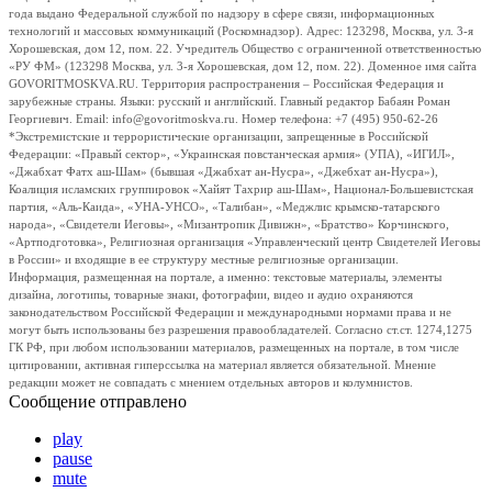
года выдано Федеральной службой по надзору в сфере связи, информационных
технологий и массовых коммуникаций (Роскомнадзор). Адрес: 123298, Москва, ул. 3-я
Хорошевская, дом 12, пом. 22. Учредитель Общество с ограниченной ответственностью
«РУ ФМ» (123298 Москва, ул. 3-я Хорошевская, дом 12, пом. 22). Доменное имя сайта
GOVORITMOSKVA.RU. Территория распространения – Российская Федерация и
зарубежные страны. Языки: русский и английский. Главный редактор Бабаян Роман
Георгиевич. Email: info@govoritmoskva.ru. Номер телефона: +7 (495) 950-62-26
*Экстремистские и террористические организации, запрещенные в Российской
Федерации: «Правый сектор», «Украинская повстанческая армия» (УПА), «ИГИЛ»,
«Джабхат Фатх аш-Шам» (бывшая «Джабхат ан-Нусра», «Джебхат ан-Нусра»),
Коалиция исламских группировок «Хайят Тахрир аш-Шам», Национал-Большевистская
партия, «Аль-Каида», «УНА-УНСО», «Талибан», «Меджлис крымско-татарского
народа», «Свидетели Иеговы», «Мизантропик Дивижн», «Братство» Корчинского,
«Артподготовка», Религиозная организация «Управленческий центр Свидетелей Иеговы
в России» и входящие в ее структуру местные религиозные организации.
Информация, размещенная на портале, а именно: текстовые материалы, элементы
дизайна, логотипы, товарные знаки, фотографии, видео и аудио охраняются
законодательством Российской Федерации и международными нормами права и не
могут быть использованы без разрешения правообладателей. Согласно ст.ст. 1274,1275
ГК РФ, при любом использовании материалов, размещенных на портале, в том числе
цитировании, активная гиперссылка на материал является обязательной. Мнение
редакции может не совпадать с мнением отдельных авторов и колумнистов.
Сообщение отправлено
play
pause
mute