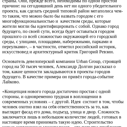
страны. Они, прежде всего, необходимы по одной простой
причине: на сегодняшний день нет ни одного убедительного
проекта, как сделать средний типовой район мегаполиса чем-
то таким, что можно было бы назвать городом с его
многофункциональностью и качеством среды, которые
жители могли бы идентифицировать с собой. Однако город
будущего, по своей сути, всегда будет оставаться городом
прошлого со всей сложностью окружающей его городской
среды, с улицами, площадями, набережными, парками и
переулками», – в частности, отметил российский историк,
искусствовед и архитектурный критик Григорий Ревзин.
Основатель девелоперской компании Urban Group, строящей
город на 50 тысяч человек, Александр Долгин рассказал о
том, какие ценности закладываются в проекты городов
будущего. В качестве примера он привёл города-событие
Лайково.
«Концепция нового города достаточно простая с одной
стороны, и одновременно трудная в воплощении в
современных условиях – с другой. Идея состоит в том, чтобы
человек охотно взял на себя ответственность за то, как
выглядит фасад его дома, подъезд, улица и двор. Сложность
заключается лишь в небольшом количестве людей, готовых в
настоящее время принимать такую идею. Строительство