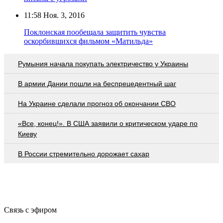
11:58
Ноя. 3, 2016
Поклонская пообещала защитить чувства
оскорбившихся фильмом «Матильда»
Румыния начала покупать электричество у Украины
В армии Дании пошли на беспрецедентный шаг
На Украине сделали прогноз об окончании СВО
«Все, конец!». В США заявили о критическом ударе по
Киеву
В России стремительно дорожает сахар
Связь с эфиром