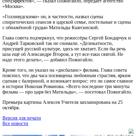
спецэффектов», — сказал Пожигайло, передаёт агентство
«Москва».
«Голливудскими» он, в частности, назвал сцены
спиритических сеансов в царской семье, постельные и сцены
с обнажённой грудью Матильды Кшесинской.
Глава совета подчеркнул, что режиссёры Сергей Бондарчук и
Андрей Тарковский так не снимали. «Деликатности,
присущей русской культуре, здесь не хватает. Если бы речь
шла ещё об Александре Втором, а тут все-таки святой. Не
надо этого делать», — добавил Пожигайло.
Кроме того, он указал на «дисбаланс» фильма. Глава совета
пояснил, что два часа посвящены любовным страстям, ярким
сценам с балериной, и возникает вопрос: это ли самое главное
в истории Николая Романова. «Всего последние три минуты
фильма — про царя без Матильды», — посетовал Пожигайло.
Премьера картины Алексея Учителя запланирована на 25
октября.
Версия для печати
Все новости