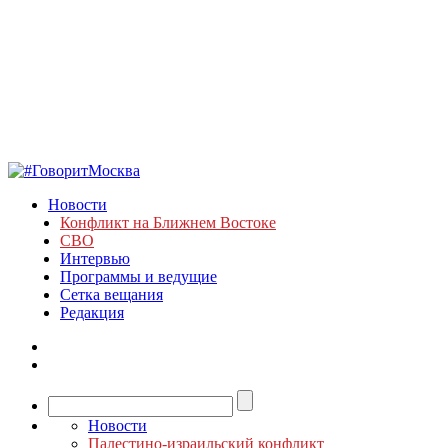
Новости
Конфликт на Ближнем Востоке
СВО
Интервью
Программы и ведущие
Сетка вещания
Редакция
Новости
Палестино-израильский конфликт