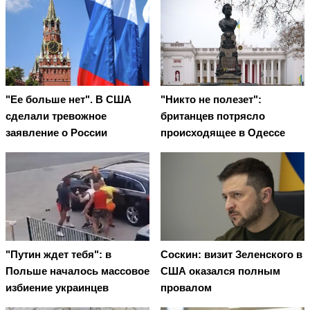
"Ее больше нет". В США
"Никто не полезет":
сделали тревожное
британцев потрясло
заявление о России
происходящее в Одессе
"Путин ждет тебя": в
Соскин: визит Зеленского в
Польше началось массовое
США оказался полным
избиение украинцев
провалом