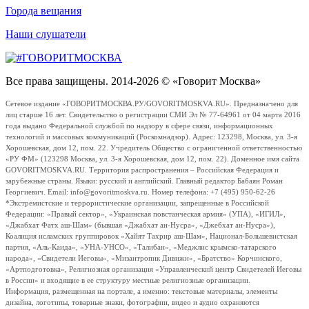
Города вещания
Наши слушатели
Все права защищены. 2014-2026 © «Говорит Москва»
Сетевое издание «ГОВОРИТМОСКВА.РУ/GOVORITMOSKVA.RU». Предназначено для
лиц старше 16 лет. Свидетельство о регистрации СМИ Эл № 77-64961 от 04 марта 2016
года выдано Федеральной службой по надзору в сфере связи, информационных
технологий и массовых коммуникаций (Роскомнадзор). Адрес: 123298, Москва, ул. 3-я
Хорошевская, дом 12, пом. 22. Учредитель Общество с ограниченной ответственностью
«РУ ФМ» (123298 Москва, ул. 3-я Хорошевская, дом 12, пом. 22). Доменное имя сайта
GOVORITMOSKVA.RU. Территория распространения – Российская Федерация и
зарубежные страны. Языки: русский и английский. Главный редактор Бабаян Роман
Георгиевич. Email: info@govoritmoskva.ru. Номер телефона: +7 (495) 950-62-26
*Экстремистские и террористические организации, запрещенные в Российской
Федерации: «Правый сектор», «Украинская повстанческая армия» (УПА), «ИГИЛ»,
«Джабхат Фатх аш-Шам» (бывшая «Джабхат ан-Нусра», «Джебхат ан-Нусра»),
Коалиция исламских группировок «Хайят Тахрир аш-Шам», Национал-Большевистская
партия, «Аль-Каида», «УНА-УНСО», «Талибан», «Меджлис крымско-татарского
народа», «Свидетели Иеговы», «Мизантропик Дивижн», «Братство» Корчинского,
«Артподготовка», Религиозная организация «Управленческий центр Свидетелей Иеговы
в России» и входящие в ее структуру местные религиозные организации.
Информация, размещенная на портале, а именно: текстовые материалы, элементы
дизайна, логотипы, товарные знаки, фотографии, видео и аудио охраняются